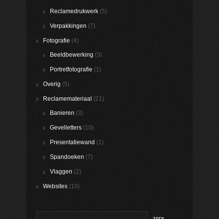
Reclamedrukwerk
(5)
Verpakkingen
(7)
Fotografie
(4)
Beeldbewerking
(3)
Portretfotografie
(1)
Overig
(5)
Reclamemateriaal
(21)
Banieren
(3)
Gevelletters
(10)
Presentatiewand
(1)
Spandoeken
(7)
Vlaggen
(2)
Websites
(10)