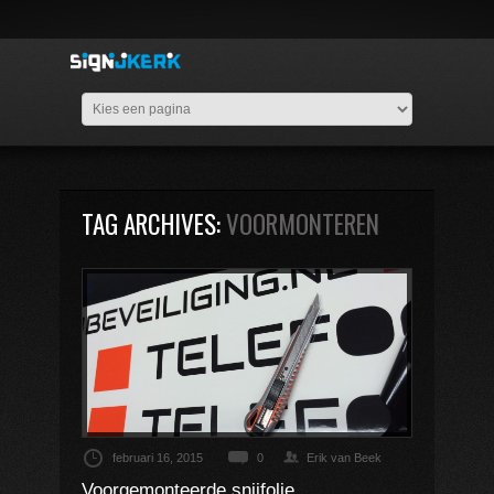
TAG ARCHIVES:
VOORMONTEREN
februari 16, 2015
0
Erik van Beek
Voorgemonteerde snijfolie