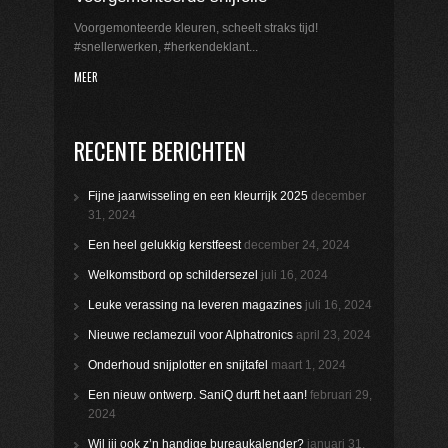
Voorgemonteerde kleuren, scheelt straks tijd!
#snellerwerken, #herkendeklant...
MEER
RECENTE BERICHTEN
Fijne jaarwisseling en een kleurrijk 2025
december
31, 2024
Een heel gelukkig kerstfeest
december 24, 2024
Welkomstbord op schildersezel
juli 16, 2024
Leuke verassing na leveren magazines
juli 16, 2024
Nieuwe reclamezuil voor Alphatronics
april 23, 2024
Onderhoud snijplotter en snijtafel
maart 1, 2024
Een nieuw ontwerp. SaniQ durft het aan!
februari 29,
2024
Wil jij ook z’n handige bureaukalender?
januari 31,