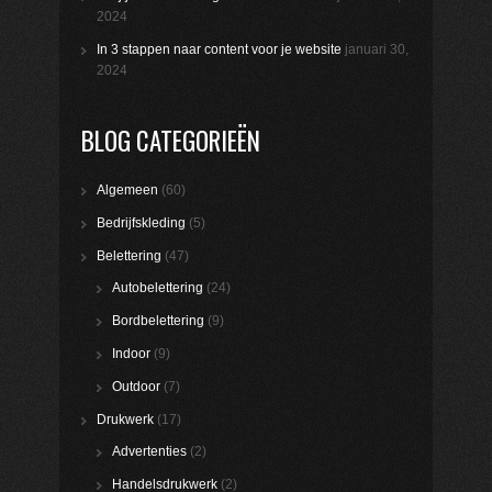
2024
In 3 stappen naar content voor je website
januari 30,
2024
BLOG CATEGORIEËN
Algemeen
(60)
Bedrijfskleding
(5)
Belettering
(47)
Autobelettering
(24)
Bordbelettering
(9)
Indoor
(9)
Outdoor
(7)
Drukwerk
(17)
Advertenties
(2)
Handelsdrukwerk
(2)