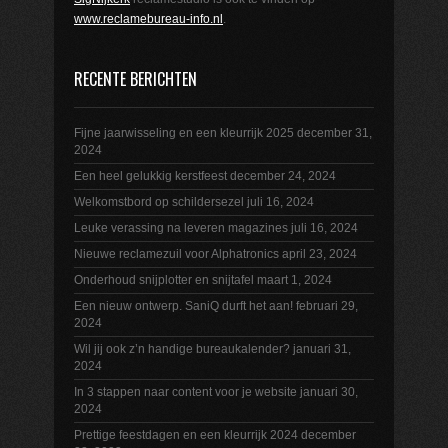
www.reclamebureau-info.nl
.
RECENTE BERICHTEN
Fijne jaarwisseling en een kleurrijk 2025
december 31,
2024
Een heel gelukkig kerstfeest
december 24, 2024
Welkomstbord op schildersezel
juli 16, 2024
Leuke verassing na leveren magazines
juli 16, 2024
Nieuwe reclamezuil voor Alphatronics
april 23, 2024
Onderhoud snijplotter en snijtafel
maart 1, 2024
Een nieuw ontwerp. SaniQ durft het aan!
februari 29,
2024
Wil jij ook z’n handige bureaukalender?
januari 31,
2024
In 3 stappen naar content voor je website
januari 30,
2024
Prettige feestdagen en een kleurrijk 2024
december