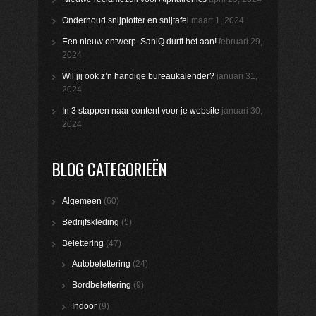
Onderhoud snijplotter en snijtafel
maart 1, 2024
Een nieuw ontwerp. SaniQ durft het aan!
februari 29,
2024
Wil jij ook z’n handige bureaukalender?
januari 31,
2024
In 3 stappen naar content voor je website
januari 30,
2024
BLOG CATEGORIEËN
Algemeen
(60)
Bedrijfskleding
(5)
Belettering
(47)
Autobelettering
(24)
Bordbelettering
(9)
Indoor
(9)