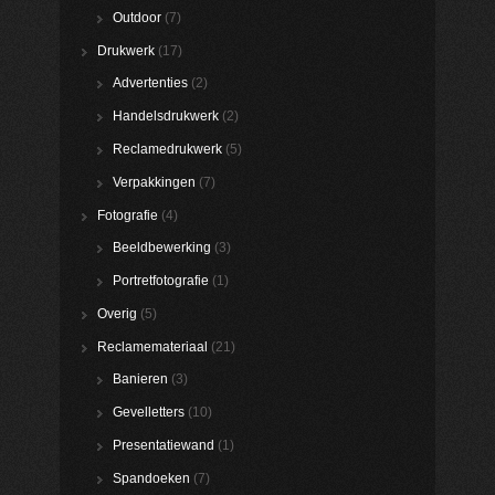
Outdoor
(7)
Drukwerk
(17)
Advertenties
(2)
Handelsdrukwerk
(2)
Reclamedrukwerk
(5)
Verpakkingen
(7)
Fotografie
(4)
Beeldbewerking
(3)
Portretfotografie
(1)
Overig
(5)
Reclamemateriaal
(21)
Banieren
(3)
Gevelletters
(10)
Presentatiewand
(1)
Spandoeken
(7)