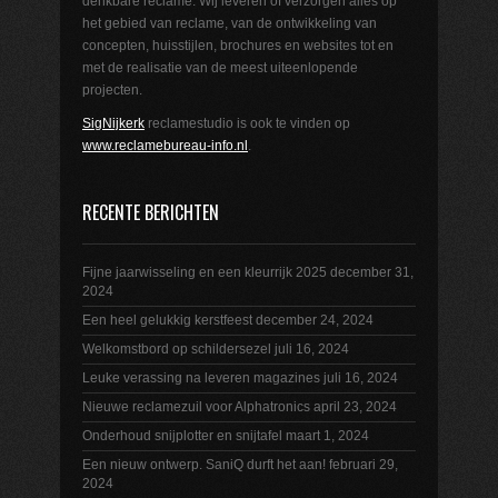
denkbare reclame. Wij leveren of verzorgen alles op
het gebied van reclame, van de ontwikkeling van
concepten, huisstijlen, brochures en websites tot en
met de realisatie van de meest uiteenlopende
projecten.
SigNijkerk
reclamestudio is ook te vinden op
www.reclamebureau-info.nl
.
RECENTE BERICHTEN
Fijne jaarwisseling en een kleurrijk 2025
december 31,
2024
Een heel gelukkig kerstfeest
december 24, 2024
Welkomstbord op schildersezel
juli 16, 2024
Leuke verassing na leveren magazines
juli 16, 2024
Nieuwe reclamezuil voor Alphatronics
april 23, 2024
Onderhoud snijplotter en snijtafel
maart 1, 2024
Een nieuw ontwerp. SaniQ durft het aan!
februari 29,
2024