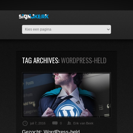
TAG ARCHIVES:
WORDPRESS-HELD
juli 7, 2016
0
Erik van Beek
Gezocht: WordPress-held