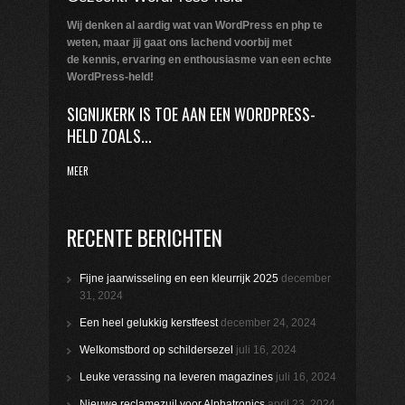
Wij denken al aardig wat van WordPress en php te
weten,
maar jij gaat ons lachend voorbij met
de kennis, ervaring en enthousiasme van een echte
WordPress-held!
SIGNIJKERK IS TOE AAN EEN WORDPRESS-
HELD ZOALS...
MEER
RECENTE BERICHTEN
Fijne jaarwisseling en een kleurrijk 2025
december
31, 2024
Een heel gelukkig kerstfeest
december 24, 2024
Welkomstbord op schildersezel
juli 16, 2024
Leuke verassing na leveren magazines
juli 16, 2024
Nieuwe reclamezuil voor Alphatronics
april 23, 2024