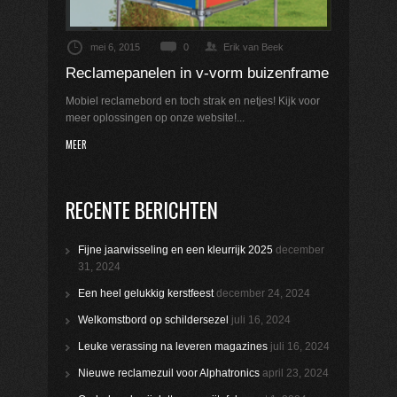
mei 6, 2015
0
Erik van Beek
Reclamepanelen in v-vorm buizenframe
Mobiel reclamebord en toch strak en netjes! Kijk voor
meer oplossingen op onze website!...
MEER
RECENTE BERICHTEN
Fijne jaarwisseling en een kleurrijk 2025
december
31, 2024
Een heel gelukkig kerstfeest
december 24, 2024
Welkomstbord op schildersezel
juli 16, 2024
Leuke verassing na leveren magazines
juli 16, 2024
Nieuwe reclamezuil voor Alphatronics
april 23, 2024