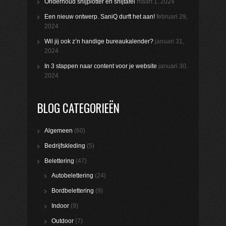
Onderhoud snijplotter en snijtafel
maart 1, 2024
Een nieuw ontwerp. SaniQ durft het aan!
februari 29,
2024
Wil jij ook z’n handige bureaukalender?
januari 31,
2024
In 3 stappen naar content voor je website
januari 30,
2024
BLOG CATEGORIEËN
Algemeen
(60)
Bedrijfskleding
(5)
Belettering
(47)
Autobelettering
(24)
Bordbelettering
(9)
Indoor
(9)
Outdoor
(7)