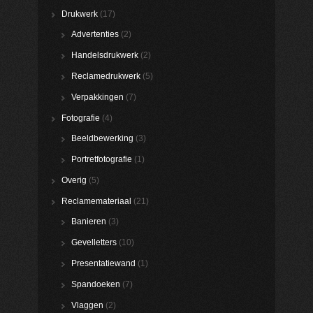
Drukwerk
(17)
Advertenties
(2)
Handelsdrukwerk
(2)
Reclamedrukwerk
(5)
Verpakkingen
(7)
Fotografie
(4)
Beeldbewerking
(3)
Portretfotografie
(1)
Overig
(5)
Reclamemateriaal
(21)
Banieren
(3)
Gevelletters
(10)
Presentatiewand
(1)
Spandoeken
(7)
Vlaggen
(2)