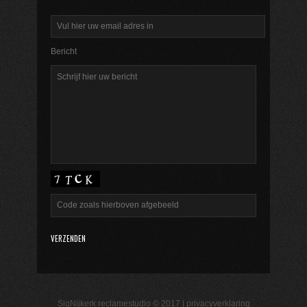
Bericht
SigNijkerk reclamestudio © 2017 |
privacyverklaring