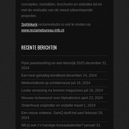
concepten, huisstijlen, brochures en websites tot en
met de realisatie van de meest uiteenlopende
projecten.
SigNijkerk
reclamestudio is ook te vinden op
www.reclamebureau-info.nl
.
RECENTE BERICHTEN
Fijne jaarwisseling en een kleurrijk 2025
december 31,
2024
Een heel gelukkig kerstfeest
december 24, 2024
Welkomstbord op schildersezel
juli 16, 2024
Leuke verassing na leveren magazines
juli 16, 2024
Nieuwe reclamezuil voor Alphatronics
april 23, 2024
Onderhoud snijplotter en snijtafel
maart 1, 2024
Een nieuw ontwerp. SaniQ durft het aan!
februari 29,
2024
Wil jij ook z’n handige bureaukalender?
januari 31,