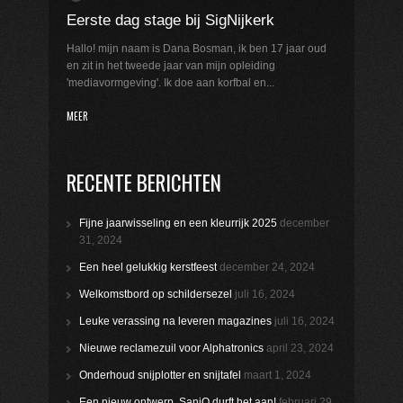
Eerste dag stage bij SigNijkerk
Hallo! mijn naam is Dana Bosman, ik ben 17 jaar oud
en zit in het tweede jaar van mijn opleiding
'mediavormgeving'. Ik doe aan korfbal en...
MEER
RECENTE BERICHTEN
Fijne jaarwisseling en een kleurrijk 2025
december
31, 2024
Een heel gelukkig kerstfeest
december 24, 2024
Welkomstbord op schildersezel
juli 16, 2024
Leuke verassing na leveren magazines
juli 16, 2024
Nieuwe reclamezuil voor Alphatronics
april 23, 2024
Onderhoud snijplotter en snijtafel
maart 1, 2024
Een nieuw ontwerp. SaniQ durft het aan!
februari 29,