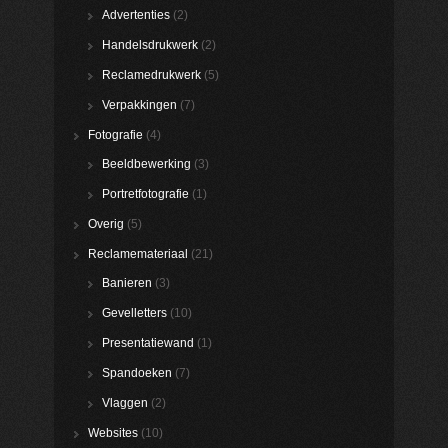
Advertenties
(2)
Handelsdrukwerk
(2)
Reclamedrukwerk
(5)
Verpakkingen
(7)
Fotografie
(4)
Beeldbewerking
(3)
Portretfotografie
(1)
Overig
(5)
Reclamemateriaal
(21)
Banieren
(3)
Gevelletters
(10)
Presentatiewand
(1)
Spandoeken
(7)
Vlaggen
(2)
Websites
(10)