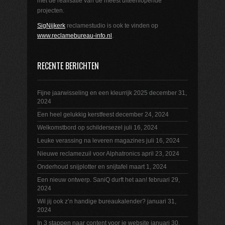
met de realisatie van de meest uiteenlopende
projecten.
SigNijkerk
reclamestudio is ook te vinden op
www.reclamebureau-info.nl
.
RECENTE BERICHTEN
Fijne jaarwisseling en een kleurrijk 2025
december 31,
2024
Een heel gelukkig kerstfeest
december 24, 2024
Welkomstbord op schildersezel
juli 16, 2024
Leuke verassing na leveren magazines
juli 16, 2024
Nieuwe reclamezuil voor Alphatronics
april 23, 2024
Onderhoud snijplotter en snijtafel
maart 1, 2024
Een nieuw ontwerp. SaniQ durft het aan!
februari 29,
2024
Wil jij ook z’n handige bureaukalender?
januari 31,
2024
In 3 stappen naar content voor je website
januari 30,