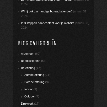
2024
Wil jij ook z’n handige bureaukalender?
januari 31,
2024
In 3 stappen naar content voor je website
januari 30,
2024
BLOG CATEGORIEËN
Algemeen
(60)
Bedrijfskleding
(5)
Belettering
(47)
Autobelettering
(24)
Bordbelettering
(9)
Indoor
(9)
Outdoor
(7)
Drukwerk
(17)