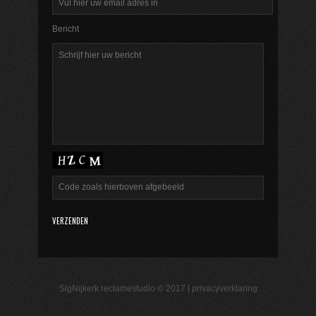
Bericht
SigNijkerk reclamestudio © 2017 |
privacyverklaring