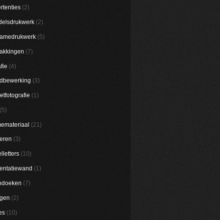
rtenties
(2)
elsdrukwerk
(2)
lamedrukwerk
(5)
akkingen
(7)
fie
(4)
dbewerking
(3)
etfotografie
(1)
(5)
emateriaal
(21)
eren
(3)
lletters
(10)
entatiewand
(1)
ndoeken
(7)
ggen
(2)
es
(10)