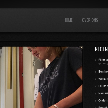
HOME
OVER ONS
RECEN
Fijne j
31, 20
Een hee
Welkom
Leuke 
Nieuwe 
Onderho
Een nie