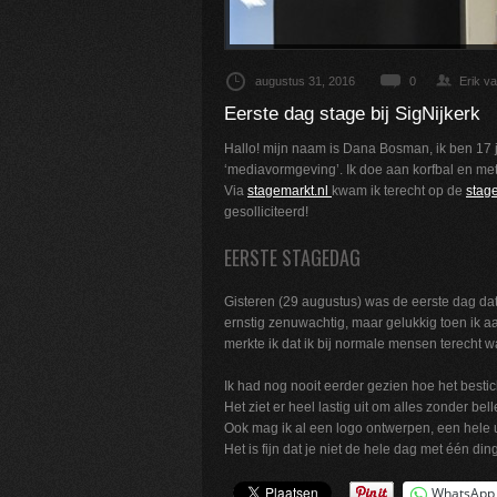
augustus 31, 2016
0
Erik v
Eerste dag stage bij SigNijkerk
Hallo! mijn naam is Dana Bosman, ik ben 17 ja
‘mediavormgeving’. Ik doe aan korfbal en met mi
Via
stagemarkt.nl
kwam ik terecht op de
stag
gesolliciteerd!
EERSTE STAGEDAG
Gisteren (29 augustus) was de eerste dag dat 
ernstig zenuwachtig, maar gelukkig toen ik a
merkte ik dat ik bij normale mensen terecht
Ik had nog nooit eerder gezien hoe het besti
Het ziet er heel lastig uit om alles zonder bell
Ook mag ik al een logo ontwerpen, een hele 
Het is fijn dat je niet de hele dag met één di
WhatsApp