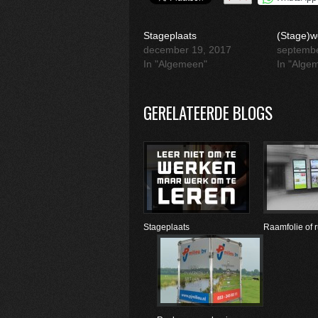
Stageplaats
(Stage)w
december 19, 2017
septembe
In "Algemeen"
In "Alge
GERELATEERDE BLOGS
Stageplaats
Raamfolie of r