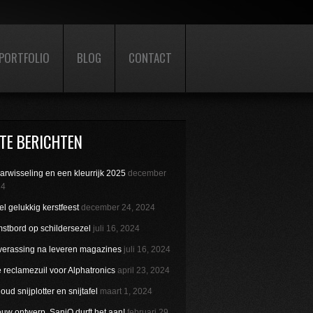
PORTFOLIO
BLOG
CONTACT
TE BERICHTEN
aarwisseling en een kleurrijk 2025
december
24
l gelukkig kerstfeest
december 24, 2024
stbord op schildersezel
juli 16, 2024
verassing na leveren magazines
juli 16, 2024
reclamezuil voor Alphatronics
april 23, 2024
ud snijplotter en snijtafel
maart 1, 2024
uw ontwerp. SaniQ durft het aan!
februari 29,