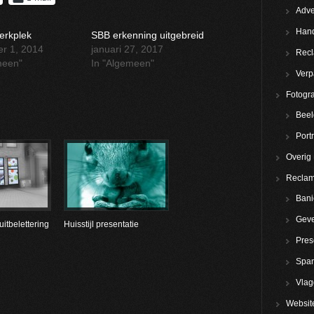
Adve
Hand
erkplek
SBB erkenning uitgebreid
r 1, 2014
januari 27, 2017
Rec
meen"
In "Algemeen"
Verp
Fotogra
Beel
Portr
Overig
Reclam
Bani
Geve
uitbelettering
Huisstijl presentatie
Pres
Spa
Vla
Websit