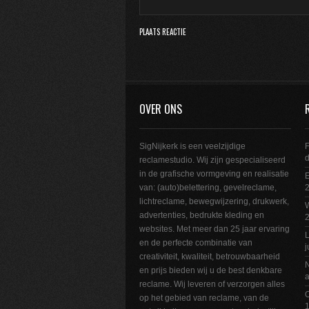
OVER ONS
SigNijkerk is een veelzijdige
F
reclamestudio. Wij zijn gespecialiseerd
in de grafische vormgeving en realisatie
E
van: (auto)belettering, gevelreclame,
2
lichtreclame, bewegwijzering, drukwerk,
W
advertenties, bedrukte kleding en
websites. Met meer dan 25 jaar ervaring
L
en de perfecte combinatie van
j
creativiteit, kwaliteit, betrouwbaarheid
N
en prijs bieden wij u de best denkbare
a
reclame. Wij leveren of verzorgen alles
O
op het gebied van reclame, van de
1