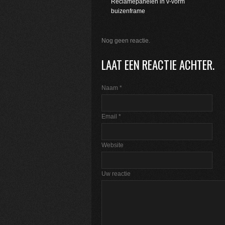
Reclamepanelen in v-vorm
buizenframe
Nog geen reactie.
LAAT EEN REACTIE ACHTER.
Naam
*
Email
*
Website
Uw reactie