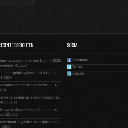
RECENTE BERICHTEN
SOCIAL
Facebook
ijne jaarwisseling en een kleurrijk 2025
december 31, 2024
Twitter
en heel gelukkig kerstfeest
december
Linkedin
4, 2024
elkomstbord op schildersezel
juli 16,
2024
euke verassing na leveren magazines
uli 16, 2024
ieuwe reclamezuil voor Alphatronics
pril 23, 2024
nderhoud snijplotter en snijtafel
maart
, 2024