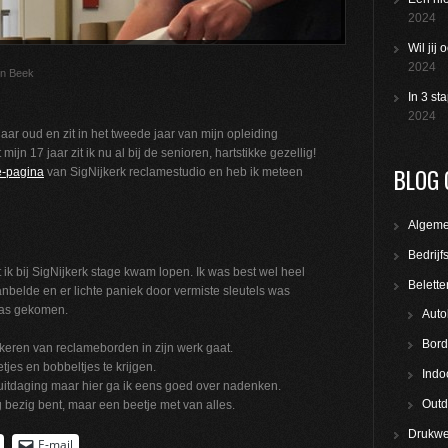
2024
Wil jij
2024
an Beek
In 3 st
2024
ar oud en zit in het tweede jaar van mijn opleiding
jn 17 jaar zit ik nu al bij de senioren, hartstikke gezellig!
BLOG 
e-pagina
van SigNijkerk reclamestudio en heb ik meteen
Algem
Bedrijf
ik bij SigNijkerk stage kwam lopen. Ik was best wel heel
Belette
anbelde en er lichte paniek door vermiste sleutels was
 was gekomen.
Auto
Bord
ckeren van reclameborden in zijn werk gaat.
etjes en bobbeltjes te krijgen.
Indo
uitdaging maar hier ga ik eens goed over nadenken.
Outd
ng bezig bent, maar een beetje met van alles.
Drukwe
E-mail