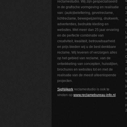
reclamestudio. Wij zijn gespecialiseerd
in de grafische vormgeving en realisatie
E
van: (auto)belettering, gevelreclame,
2
lichtreclame, bewegwijzering, drukwerk,
W
advertenties, bedrukte kleding en
websites. Met meer dan 25 jaar ervaring
L
en de perfecte combinatie van
j
creativiteit, kwaliteit, betrouwbaarheid
N
en prijs bieden wij u de best denkbare
a
reclame. Wij leveren of verzorgen alles
O
op het gebied van reclame, van de
1
ontwikkeling van concepten, huisstijlen,
E
brochures en websites tot en met de
f
realisatie van de meest uiteenlopende
projecten.
W
j
SigNijkerk
reclamestudio is ook te
I
vinden op
www.reclamebureau-info.nl
.
w
P