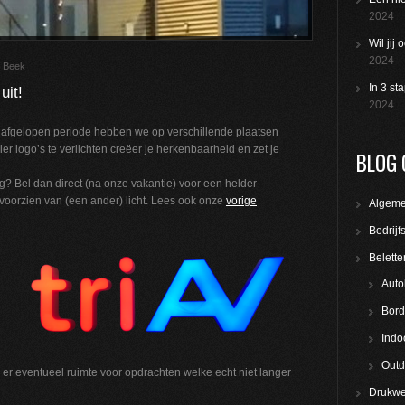
2024
Wil jij
2024
n Beek
In 3 st
uit!
2024
 De afgelopen periode hebben we op verschillende plaatsen
r logo’s te verlichten creëer je herkenbaarheid en zet je
BLOG 
g? Bel dan direct (na onze vakantie) voor een helder
 voorzien van (een ander) licht. Lees ook onze
vorige
Algem
Bedrijf
Belette
Auto
Bord
Indo
Outd
 er eventueel ruimte voor opdrachten welke echt niet langer
Drukwe