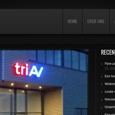
HOME
OVER ONS
RECEN
Fijne j
31, 20
Een hee
Welkom
Leuke 
Nieuwe 
Onderho
Een nie