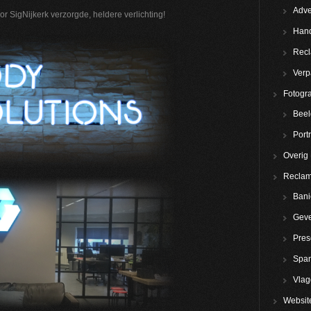
Adve
 SigNijkerk verzorgde, heldere verlichting!
Hand
Rec
Verp
Fotogra
Beel
Portr
Overig
Reclam
Bani
Geve
Pres
Spa
Vla
Websit