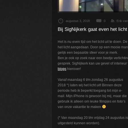
augustus 3, 2018
0
Erik va
Bij SigNijkerk gaat even het licht 
Het is nu even tijd om het licht uit te doen.
het licht aangedaan. Door op een mooie manie
gelijk een bepaalde sfeer voor je merk.
Ben je ook op zoek naar een beetje verlichtin
gesprek. SigNijkerk kan uw gevel of interieur
blogs
hierover!
Vanaf maandag 6 t/m zondag 26 augustus
2018 *) laten wij het licht uit! Binnen deze
periode heb ik beperkt toegang tot mijn e-
mail. Mijn iPhone is gewoon bij mij, maar die
gebruik ik alleen om leuke filmpjes en foto’s
van onze vakantie te maken
(* Van maandag 20 t/m vrijdag 24 augustus is
uitgesteld kunnen worden).