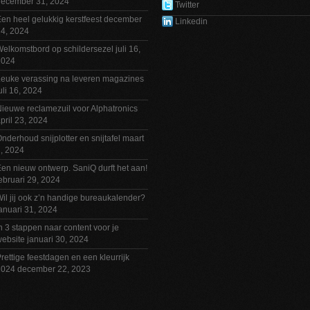
december 31, 2024
Twitter
en heel gelukkig kerstfeest
december
Linkedin
4, 2024
elkomstbord op schildersezel
juli 16,
2024
euke verassing na leveren magazines
uli 16, 2024
ieuwe reclamezuil voor Alphatronics
pril 23, 2024
nderhoud snijplotter en snijtafel
maart
, 2024
en nieuw ontwerp. SaniQ durft het aan!
ebruari 29, 2024
il jij ook z’n handige bureaukalender?
anuari 31, 2024
n 3 stappen naar content voor je
ebsite
januari 30, 2024
rettige feestdagen en een kleurrijk
2024
december 22, 2023