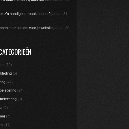
 ook z’n handige bureaukalender?
januari 31,
appen naar content voor je website
januari 30,
CATEGORIEËN
een
(60)
skleding
(5)
ring
(47)
belettering
(24)
belettering
(9)
or
(9)
oor
(7)
rk
(17)