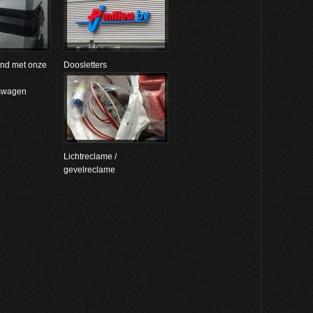
hand met onze
Doosletters
swagen
Lichtreclame /
gevelreclame