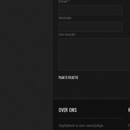
Email
*
Website
Uw reactie
OVER ONS
SigNijkerk is een veelzijdige
F