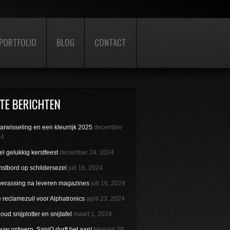
PORTFOLIO
BLOG
CONTACT
TE BERICHTEN
aarwisseling en een kleurrijk 2025
december
24
l gelukkig kerstfeest
december 24, 2024
stbord op schildersezel
juli 16, 2024
verassing na leveren magazines
juli 16, 2024
reclamezuil voor Alphatronics
april 23, 2024
ud snijplotter en snijtafel
maart 1, 2024
uw ontwerp. SaniQ durft het aan!
februari 29,