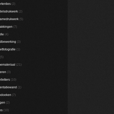
rtenties
(2)
elsdrukwerk
(2)
lamedrukwerk
(5)
akkingen
(7)
fie
(4)
dbewerking
(3)
etfotografie
(1)
(5)
emateriaal
(21)
eren
(3)
lletters
(10)
entatiewand
(1)
ndoeken
(7)
ggen
(2)
es
(10)