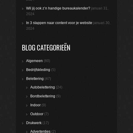
Wil jij ook z’n handige bureaukalender?
januari 31,
2024
In 3 stappen naar content voor je website
januari 30,
2024
BLOG CATEGORIEËN
Algemeen
(60)
Bedrijfskleding
(5)
Belettering
(47)
Autobelettering
(24)
Bordbelettering
(9)
Indoor
(9)
Outdoor
(7)
Drukwerk
(17)
Advertenties
(2)