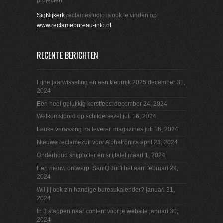
projecten.
SigNijkerk
reclamestudio is ook te vinden op
www.reclamebureau-info.nl
.
RECENTE BERICHTEN
Fijne jaarwisseling en een kleurrijk 2025
december 31,
2024
Een heel gelukkig kerstfeest
december 24, 2024
Welkomstbord op schildersezel
juli 16, 2024
Leuke verassing na leveren magazines
juli 16, 2024
Nieuwe reclamezuil voor Alphatronics
april 23, 2024
Onderhoud snijplotter en snijtafel
maart 1, 2024
Een nieuw ontwerp. SaniQ durft het aan!
februari 29,
2024
Wil jij ook z’n handige bureaukalender?
januari 31,
2024
In 3 stappen naar content voor je website
januari 30,
2024