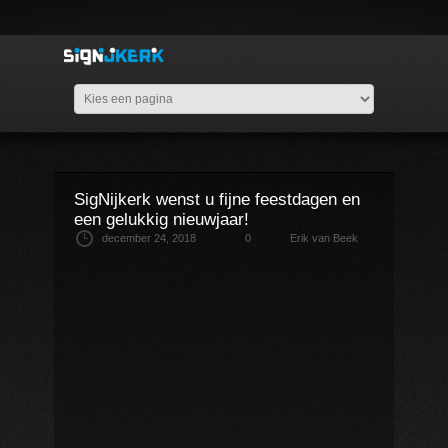
SigNijkerk wenst u fijne feestdagen en
een gelukkig nieuwjaar!
december 24, 2018
0
Erik van Beek