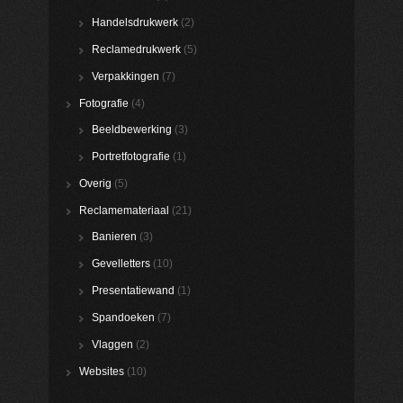
Handelsdrukwerk
(2)
Reclamedrukwerk
(5)
Verpakkingen
(7)
Fotografie
(4)
Beeldbewerking
(3)
Portretfotografie
(1)
Overig
(5)
Reclamemateriaal
(21)
Banieren
(3)
Gevelletters
(10)
Presentatiewand
(1)
Spandoeken
(7)
Vlaggen
(2)
Websites
(10)