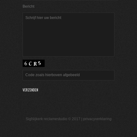
Bericht
SigNijkerk reclamestudio © 2017 |
privacyverklaring