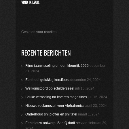
VIND IK LEUK:
Gesloten voor reacties.
RECENTE BERICHTEN
Fijne jaarwisseling en een kleurrijk 2025
december
31, 2024
Een heel gelukkig kerstfeest
december 24, 2024
Welkomstbord op schildersezel
juli 16, 2024
Leuke verassing na leveren magazines
juli 16, 2024
Nieuwe reclamezuil voor Alphatronics
april 23, 2024
Onderhoud snijplotter en snijtafel
maart 1, 2024
Een nieuw ontwerp. SaniQ durft het aan!
februari 29,
2024