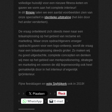
volledige huisstijl voor een nieuwe fitness-keten en
gaven we vorm aan het complete interieur!
In dit
filmpje
laten we een aantal voorbeelden zien van
onze specialiteit in
identieke uitstraling
(het één door
het ander versterken).
De vraag ontwikkeld zich steeds meer naar een
totaaloplossing op het gebied van reclame en
marketing. Waar onze opdrachtgevers vroeger
opdracht gaven voor een logo-ontwerp, wordt de vraag
naar een totaaloplossing steeds groter. Zo maken wij
nu goed uitgedachte, complete concepten en denken
wij mee op het gebied van merkpositionering, strategie
en marketing en voeren de stijl tegenwoordig ook heel
gemakkelijk door in het interieur of eigenlijk
(pr)interieur.
Fijne feestdagen en
volg SigNijkerk
ook in 2019!
WhatsApp
E-mail