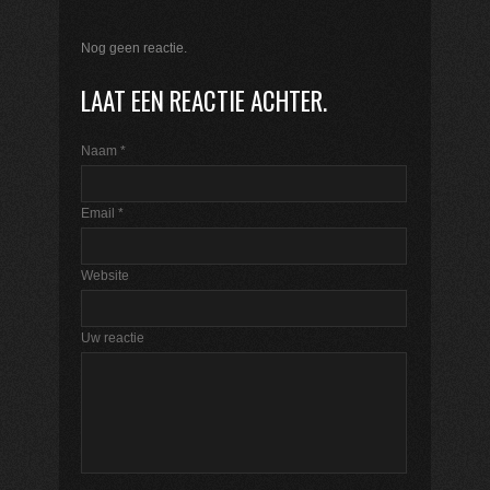
Nog geen reactie.
LAAT EEN REACTIE ACHTER.
Naam
*
Email
*
Website
Uw reactie