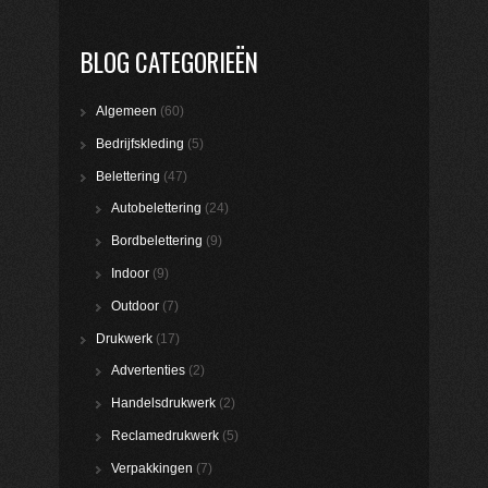
BLOG CATEGORIEËN
Algemeen
(60)
Bedrijfskleding
(5)
Belettering
(47)
Autobelettering
(24)
Bordbelettering
(9)
Indoor
(9)
Outdoor
(7)
Drukwerk
(17)
Advertenties
(2)
Handelsdrukwerk
(2)
Reclamedrukwerk
(5)
Verpakkingen
(7)