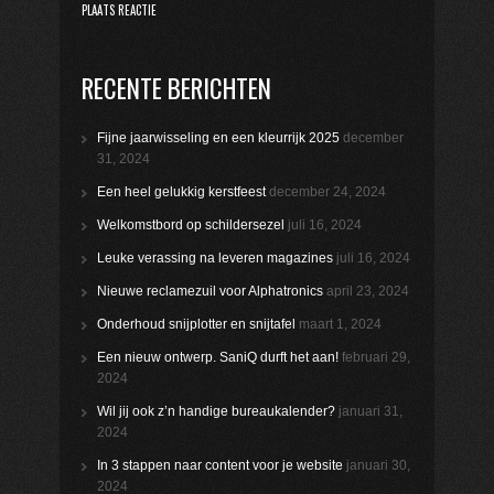
RECENTE BERICHTEN
Fijne jaarwisseling en een kleurrijk 2025
december
31, 2024
Een heel gelukkig kerstfeest
december 24, 2024
Welkomstbord op schildersezel
juli 16, 2024
Leuke verassing na leveren magazines
juli 16, 2024
Nieuwe reclamezuil voor Alphatronics
april 23, 2024
Onderhoud snijplotter en snijtafel
maart 1, 2024
Een nieuw ontwerp. SaniQ durft het aan!
februari 29,
2024
Wil jij ook z’n handige bureaukalender?
januari 31,
2024
In 3 stappen naar content voor je website
januari 30,
2024