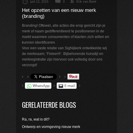
juni 12, 2015
0
Erik van Beek
Het opzetten van een nieuw merk
(branding)
Branding! Oftewel, alle acties die erop gericht zijn je
merk of naam gedifferentieerd te positioneren in de
markt waarmee consumenten of klanten zich willen en
kunnen identificeren.
Voor een vaste relatie van SigNijkerk ontwikkelde wij
de merknaam; ‘Fixleer®’. Bijbehorende huisstijl en
merkregistratie zijn hiervoor ook volledig door ons
verzorgd!
WhatsApp
E-mail
GERELATEERDE BLOGS
Ra, ra, wat is dit?
Ontwerp en vormgeving nieuw merk