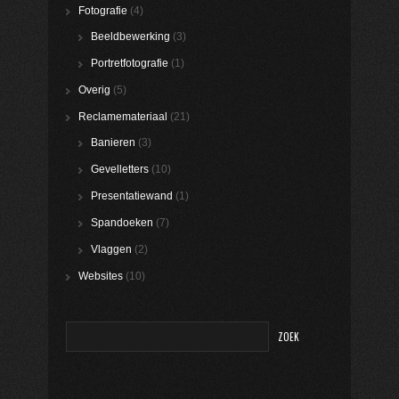
Fotografie
(4)
Beeldbewerking
(3)
Portretfotografie
(1)
Overig
(5)
Reclamemateriaal
(21)
Banieren
(3)
Gevelletters
(10)
Presentatiewand
(1)
Spandoeken
(7)
Vlaggen
(2)
Websites
(10)