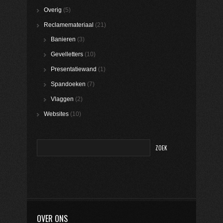
Overig
(5)
Reclamemateriaal
(21)
Banieren
(3)
Gevelletters
(10)
Presentatiewand
(1)
Spandoeken
(7)
Vlaggen
(2)
Websites
(10)
OVER ONS