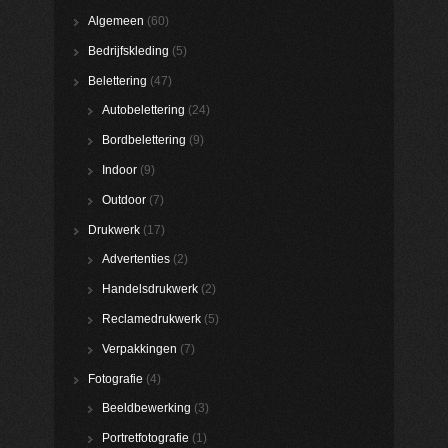
Algemeen
(60)
Bedrijfskleding
(5)
Belettering
(47)
Autobelettering
(24)
Bordbelettering
(9)
Indoor
(9)
Outdoor
(7)
Drukwerk
(17)
Advertenties
(2)
Handelsdrukwerk
(2)
Reclamedrukwerk
(5)
Verpakkingen
(7)
Fotografie
(4)
Beeldbewerking
(3)
Portretfotografie
(1)