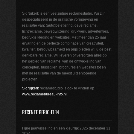
SigNijkerk is een veelzijdige reclamestudio. Wij zijn
gespecialiseerd in de grafische vormgeving en
realisatie van: (auto)belettering, gevelreclame,
lichtreclame, bewegwijzering, drukwerk, advertenties,
bedrukte kleding en websites. Met meer dan 25 jaar
ervaring en de perfecte combinatie van creativiteit,
kwaliteit, betrouwbaarheid en prijs bieden wij u de best
denkbare reclame. Wij leveren of verzorgen alles op
het gebied van reclame, van de ontwikkeling van
concepten, huisstijlen, brochures en websites tot en
met de realisatie van de meest uiteenlopende
projecten.
SigNijkerk
reclamestudio is ook te vinden op
www.reclamebureau-info.nl
.
RECENTE BERICHTEN
Fijne jaarwisseling en een kleurrijk 2025
december 31,
2024