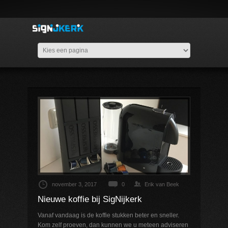
november 3, 2017
0
Erik van Beek
Nieuwe koffie bij SigNijkerk
Vanaf vandaag is de koffie stukken beter en sneller.
Kom zelf proeven, dan kunnen we u meteen adviseren