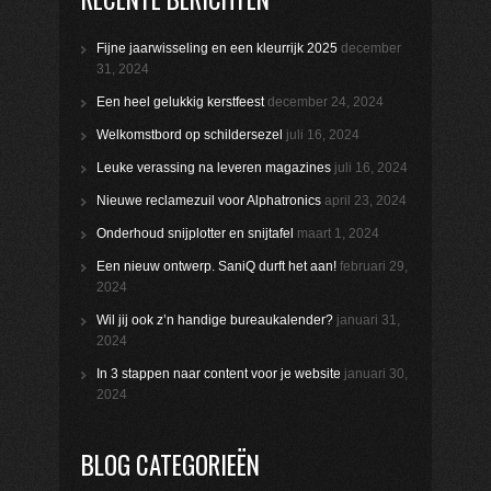
Fijne jaarwisseling en een kleurrijk 2025
december
31, 2024
Een heel gelukkig kerstfeest
december 24, 2024
Welkomstbord op schildersezel
juli 16, 2024
Leuke verassing na leveren magazines
juli 16, 2024
Nieuwe reclamezuil voor Alphatronics
april 23, 2024
Onderhoud snijplotter en snijtafel
maart 1, 2024
Een nieuw ontwerp. SaniQ durft het aan!
februari 29,
2024
Wil jij ook z’n handige bureaukalender?
januari 31,
2024
In 3 stappen naar content voor je website
januari 30,
2024
BLOG CATEGORIEËN