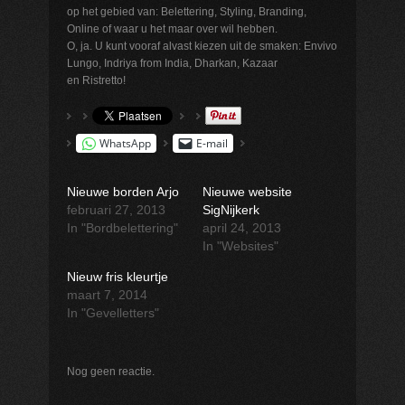
op het gebied van: Belettering, Styling, Branding,
Online of waar u het maar over wil hebben.
O, ja. U kunt vooraf alvast kiezen uit de smaken: Envivo
Lungo, Indriya from India, Dharkan, Kazaar
en Ristretto!
WhatsApp
E-mail
Nieuwe borden Arjo
Nieuwe website
februari 27, 2013
SigNijkerk
In "Bordbelettering"
april 24, 2013
In "Websites"
Nieuw fris kleurtje
maart 7, 2014
In "Gevelletters"
Nog geen reactie.