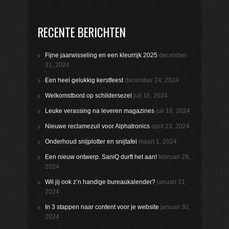
RECENTE BERICHTEN
Fijne jaarwisseling en een kleurrijk 2025
december
31, 2024
Een heel gelukkig kerstfeest
december 24, 2024
Welkomstbord op schildersezel
juli 16, 2024
Leuke verassing na leveren magazines
juli 16, 2024
Nieuwe reclamezuil voor Alphatronics
april 23, 2024
Onderhoud snijplotter en snijtafel
maart 1, 2024
Een nieuw ontwerp. SaniQ durft het aan!
februari 29,
2024
Wil jij ook z’n handige bureaukalender?
januari 31,
2024
In 3 stappen naar content voor je website
januari 30,
2024