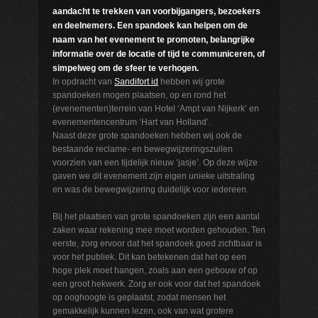
aandacht te trekken van voorbijgangers, bezoekers
en deelnemers. Een spandoek kan helpen om de
naam van het evenement te promoten, belangrijke
informatie over de locatie of tijd te communiceren, of
simpelweg om de sfeer te verhogen.
In opdracht van
Sandifort id
hebben wij grote
spandoeken mogen plaatsen, op en rond het
(evenementen)terrein van Hotel ‘Ampt van Nijkerk’ en
evenementencentrum ‘Hart van Holland’.
Naast deze grote spandoeken hebben wij ook de
bestaande reclame- en bewegwijzeringszuilen
voorzien van een tijdelijk nieuw ‘jasje’. Op deze wijze
gaven we dit evenement zijn eigen unieke uitstraling
en was de bewegwijzering duidelijk voor iedereen.
Bij het plaatsen van grote spandoeken zijn een aantal
zaken waar rekening mee moet worden gehouden. Ten
eerste, zorg ervoor dat het spandoek goed zichtbaar is
voor het publiek. Dit kan betekenen dat het op een
hoge plek moet hangen, zoals aan een gebouw of op
een groot hekwerk. Zorg er ook voor dat het spandoek
op ooghoogte is geplaatst, zodat mensen het
gemakkelijk kunnen lezen, ook van wat grotere