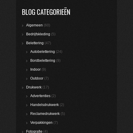
BLOG CATEGORIEËN
Algemeen
(60)
Bedrijfskleding
(5)
Belettering
(47)
Autobelettering
(24)
Bordbelettering
(9)
Indoor
(9)
Outdoor
(7)
Drukwerk
(17)
Advertenties
(2)
Handelsdrukwerk
(2)
Reclamedrukwerk
(5)
Verpakkingen
(7)
Fotografie
(4)