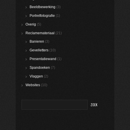
Beeldbewerking
(3)
Portretfotografie
(1)
Overig
(5)
Reclamemateriaal
(21)
Banieren
(3)
Gevelletters
(10)
Presentatiewand
(1)
Spandoeken
(7)
Vlaggen
(2)
Websites
(10)