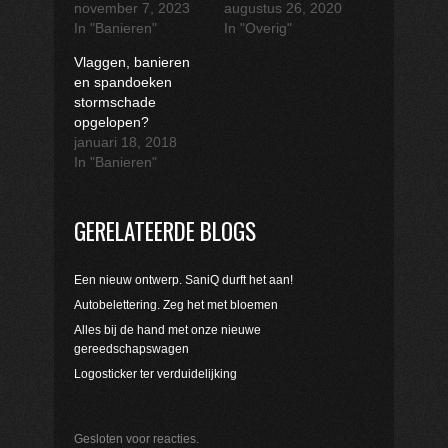
november 7, 2023
augustus 26, 2020
In "Banieren"
In "Overig"
Vlaggen, banieren
en spandoeken
stormschade
opgelopen?
januari 18, 2018
In "Banieren"
GERELATEERDE BLOGS
Een nieuw ontwerp. SaniQ durft het aan!
Autobelettering. Zeg het met bloemen
Alles bij de hand met onze nieuwe
gereedschapswagen
Logosticker ter verduidelijking
Gesloten voor reacties.