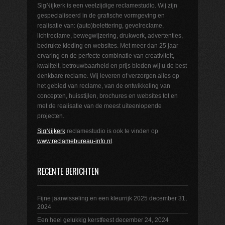
SigNijkerk is een veelzijdige reclamestudio. Wij zijn
gespecialiseerd in de grafische vormgeving en
realisatie van: (auto)belettering, gevelreclame,
lichtreclame, bewegwijzering, drukwerk, advertenties,
bedrukte kleding en websites. Met meer dan 25 jaar
ervaring en de perfecte combinatie van creativiteit,
kwaliteit, betrouwbaarheid en prijs bieden wij u de best
denkbare reclame. Wij leveren of verzorgen alles op
het gebied van reclame, van de ontwikkeling van
concepten, huisstijlen, brochures en websites tot en
met de realisatie van de meest uiteenlopende
projecten.
SigNijkerk
reclamestudio is ook te vinden op
www.reclamebureau-info.nl
.
RECENTE BERICHTEN
Fijne jaarwisseling en een kleurrijk 2025
december 31,
2024
Een heel gelukkig kerstfeest
december 24, 2024