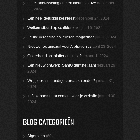
Fijne jaarwisseling en een kleurrijk 2025
december
31, 2024
Een heel gelukkig kerstfeest
december 24, 2024
Welkomstbord op schildersezel
juli 16, 2024
Leuke verassing na leveren magazines
juli 16, 2024
Nieuwe reclamezuil voor Alphatronics
april 23, 2024
Onderhoud snijplotter en snijtafel
maart 1, 2024
Een nieuw ontwerp. SaniQ durft het aan!
februari 29,
2024
Wil jij ook z’n handige bureaukalender?
januari 31,
2024
In 3 stappen naar content voor je website
januari 30,
2024
BLOG CATEGORIEËN
Algemeen
(60)