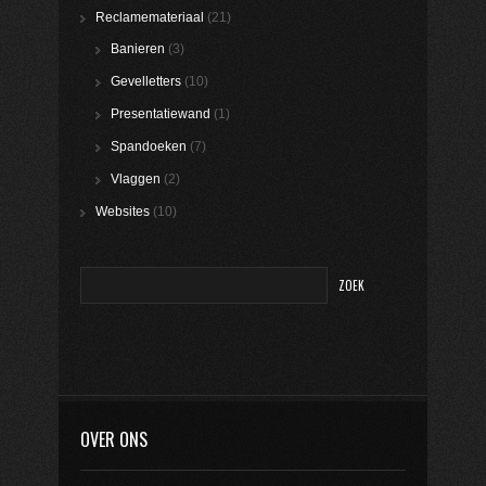
Reclamemateriaal
(21)
Banieren
(3)
Gevelletters
(10)
Presentatiewand
(1)
Spandoeken
(7)
Vlaggen
(2)
Websites
(10)
OVER ONS