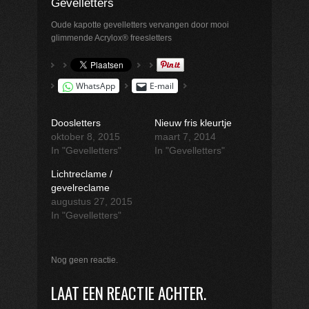
Gevelletters
Oude kapotte gevelletters vervangen door mooi
glimmende Acrylox® freesletters
WhatsApp
E-mail
Doosletters
Nieuw fris kleurtje
oktober 8, 2015
maart 7, 2014
In "Gevelletters"
In "Gevelletters"
Lichtreclame /
gevelreclame
augustus 27, 2015
In "Gevelletters"
Nog geen reactie.
LAAT EEN REACTIE ACHTER.