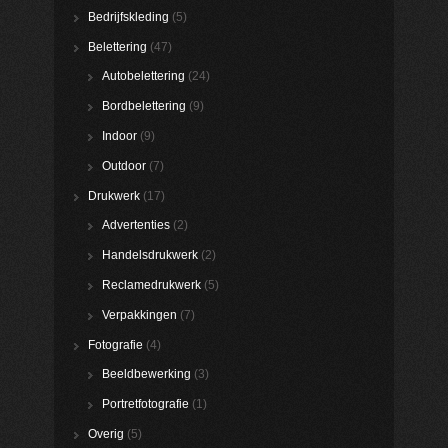
Bedrijfskleding
(5)
Belettering
(47)
Autobelettering
(24)
Bordbelettering
(9)
Indoor
(9)
Outdoor
(7)
Drukwerk
(17)
Advertenties
(2)
Handelsdrukwerk
(2)
Reclamedrukwerk
(5)
Verpakkingen
(7)
Fotografie
(4)
Beeldbewerking
(3)
Portretfotografie
(1)
Overig
(5)