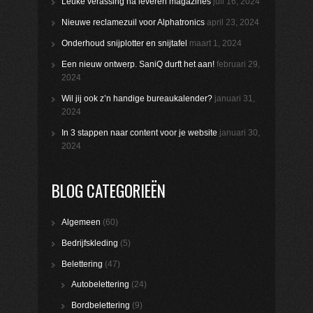
Leuke verassing na leveren magazines
juli 16, 2024
Nieuwe reclamezuil voor Alphatronics
april 23, 2024
Onderhoud snijplotter en snijtafel
maart 1, 2024
Een nieuw ontwerp. SaniQ durft het aan!
februari 29,
2024
Wil jij ook z’n handige bureaukalender?
januari 31,
2024
In 3 stappen naar content voor je website
januari 30,
2024
BLOG CATEGORIEËN
Algemeen
(60)
Bedrijfskleding
(5)
Belettering
(47)
Autobelettering
(24)
Bordbelettering
(9)