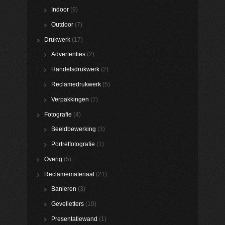
Indoor
(9)
Outdoor
(7)
Drukwerk
(17)
Advertenties
(2)
Handelsdrukwerk
(2)
Reclamedrukwerk
(5)
Verpakkingen
(7)
Fotografie
(4)
Beeldbewerking
(3)
Portretfotografie
(1)
Overig
(5)
Reclamemateriaal
(21)
Banieren
(3)
Gevelletters
(10)
Presentatiewand
(1)