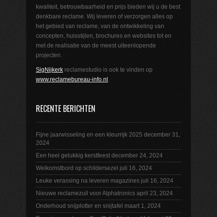
kwaliteit, betrouwbaarheid en prijs bieden wij u de best
denkbare reclame. Wij leveren of verzorgen alles op
het gebied van reclame, van de ontwikkeling van
concepten, huisstijlen, brochures en websites tot en
met de realisatie van de meest uiteenlopende
projecten.
SigNijkerk
reclamestudio is ook te vinden op
www.reclamebureau-info.nl
.
RECENTE BERICHTEN
Fijne jaarwisseling en een kleurrijk 2025
december 31,
2024
Een heel gelukkig kerstfeest
december 24, 2024
Welkomstbord op schildersezel
juli 16, 2024
Leuke verassing na leveren magazines
juli 16, 2024
Nieuwe reclamezuil voor Alphatronics
april 23, 2024
Onderhoud snijplotter en snijtafel
maart 1, 2024