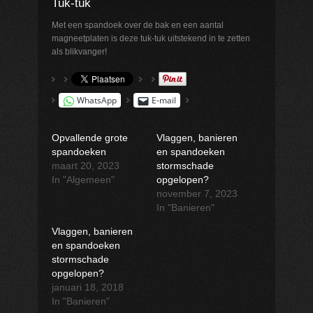
Tuk-tuk
Met een spandoek over de bak en een aantal
magneetplaten is deze tuk-tuk uitstekend in te zetten
als blikvanger!
WhatsApp
E-mail
Opvallende grote
Vlaggen, banieren
spandoeken
en spandoeken
maart 20, 2023
stormschade
In "Algemeen"
opgelopen?
november 7, 2023
In "Banieren"
Vlaggen, banieren
en spandoeken
stormschade
opgelopen?
januari 18, 2018
In "Banieren"