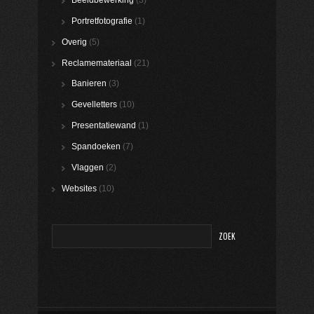
Beeldbewerking
(3)
Portretfotografie
(1)
Overig
(5)
Reclamemateriaal
(21)
Banieren
(3)
Gevelletters
(10)
Presentatiewand
(1)
Spandoeken
(7)
Vlaggen
(2)
Websites
(10)