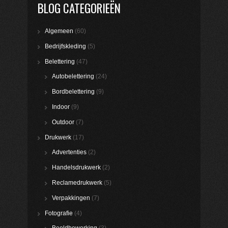
BLOG CATEGORIEËN
Algemeen
(60)
Bedrijfskleding
(5)
Belettering
(47)
Autobelettering
(24)
Bordbelettering
(9)
Indoor
(9)
Outdoor
(7)
Drukwerk
(17)
Advertenties
(2)
Handelsdrukwerk
(2)
Reclamedrukwerk
(5)
Verpakkingen
(7)
Fotografie
(4)