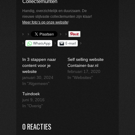
Collectemunten
Handig, overzichtelijk en duurzaam. De
nieuwe slijtvaste collectemunten zijn klaar!
Meer foto’s op onze website
!
WhatsApp
E-mail
In 3 stappen naar
Self selling website
content voor je
Container-bar.nl
website
februari 17, 2020
januari 30, 2024
In "Websites"
In "Algemeen"
Tuindoek
juni 9, 2016
In "Overig"
0 REACTIES