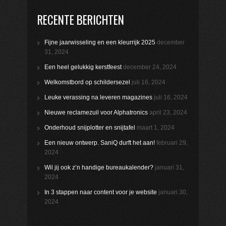
RECENTE BERICHTEN
Fijne jaarwisseling en een kleurrijk 2025
december
31, 2024
Een heel gelukkig kerstfeest
december 24, 2024
Welkomstbord op schildersezel
juli 16, 2024
Leuke verassing na leveren magazines
juli 16, 2024
Nieuwe reclamezuil voor Alphatronics
april 23, 2024
Onderhoud snijplotter en snijtafel
maart 1, 2024
Een nieuw ontwerp. SaniQ durft het aan!
februari 29,
2024
Wil jij ook z’n handige bureaukalender?
januari 31,
2024
In 3 stappen naar content voor je website
januari 30,
2024