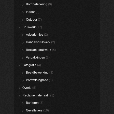
Bordbelettering
(9)
Indoor
(9)
Outdoor
(7)
Drukwerk
(17)
Advertenties
(2)
Handelsdrukwerk
(2)
Reclamedrukwerk
(5)
Verpakkingen
(7)
Fotografie
(4)
Beeldbewerking
(3)
Portretfotografie
(1)
Overig
(5)
Reclamemateriaal
(21)
Banieren
(3)
Gevelletters
(10)