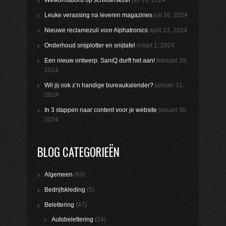
Leuke verassing na leveren magazines
juli 16, 2024
Nieuwe reclamezuil voor Alphatronics
april 23, 2024
Onderhoud snijplotter en snijtafel
maart 1, 2024
Een nieuw ontwerp. SaniQ durft het aan!
februari 29,
2024
Wil jij ook z’n handige bureaukalender?
januari 31,
2024
In 3 stappen naar content voor je website
januari 30,
2024
BLOG CATEGORIEËN
Algemeen
(60)
Bedrijfskleding
(5)
Belettering
(47)
Autobelettering
(24)