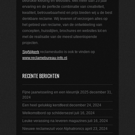
bedrukte kleding en websites. Met meer dan 25 jaar
ervaring en de perfecte combinatie van creativiteit,
kwaliteit, betrouwbaarheid en prijs bieden wij u de best
denkbare reclame. Wij leveren of verzorgen alles op
het gebied van reclame, van de ontwikkeling van
concepten, huisstijlen, brochures en websites tot en
met de realisatie van de meest uiteenlopende
projecten.
SigNijkerk
reclamestudio is ook te vinden op
www.reclamebureau-info.nl
.
RECENTE BERICHTEN
Fijne jaarwisseling en een kleurrijk 2025
december 31,
2024
Een heel gelukkig kerstfeest
december 24, 2024
Welkomstbord op schildersezel
juli 16, 2024
Leuke verassing na leveren magazines
juli 16, 2024
Nieuwe reclamezuil voor Alphatronics
april 23, 2024