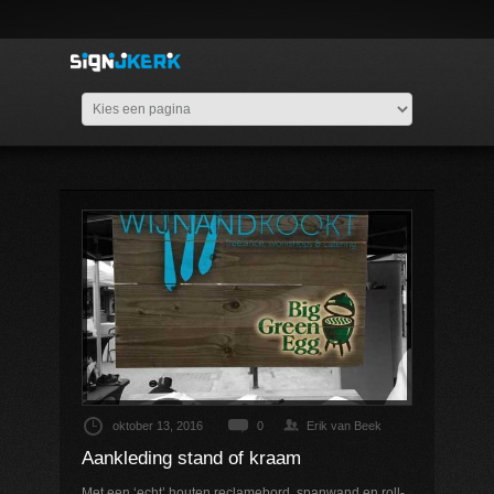
oktober 13, 2016
0
Erik van Beek
Aankleding stand of kraam
Met een ‘echt’ houten reclamebord, spanwand en roll-