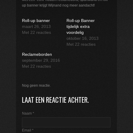
up banner krijgt Wijnand nog meer aandacht!
Roll-up banner
Roll-up Banner
maart 26, 2013
tijdelijk extra
Met 22 reacties
voordelig
oktober 16, 2013
Met 22 reacties
Reclameborden
september 29, 2016
Met 22 reacties
Nog geen reactie.
LAAT EEN REACTIE ACHTER.
Naam
*
Email
*