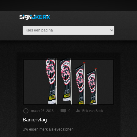
maart 26, 2013
0
Erik van Beek
Baniervlag
Uw eigen merk als eyecatcher.