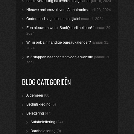
Leuke verassing na leveren magazines
juli 16, 2024
Nieuwe reclamezuil voor Alphatronics
april 23, 2024
Onderhoud snijplotter en snijtafel
maart 1, 2024
Een nieuw ontwerp. SaniQ durft het aan!
februari 29,
2024
Wil jij ook z’n handige bureaukalender?
januari 31,
2024
In 3 stappen naar content voor je website
januari 30,
2024
BLOG CATEGORIEËN
Algemeen
(60)
Bedrijfskleding
(5)
Belettering
(47)
Autobelettering
(24)
Bordbelettering
(9)