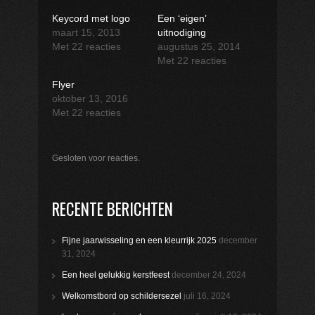
Keycord met logo
Een ‘eigen’
maart 15, 2013
uitnodiging
Met 22 reacties
augustus 25, 2014
Met 22 reacties
Flyer
oktober 13, 2016
Met 22 reacties
Gesloten voor reacties.
RECENTE BERICHTEN
Fijne jaarwisseling en een kleurrijk 2025
december
31, 2024
Een heel gelukkig kerstfeest
december 24, 2024
Welkomstbord op schildersezel
juli 16, 2024