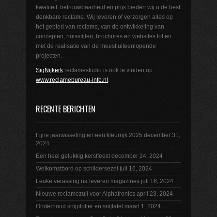
kwaliteit, betrouwbaarheid en prijs bieden wij u de best
denkbare reclame. Wij leveren of verzorgen alles op
het gebied van reclame, van de ontwikkeling van
concepten, huisstijlen, brochures en websites tot en
met de realisatie van de meest uiteenlopende
projecten.
SigNijkerk
reclamestudio is ook te vinden op
www.reclamebureau-info.nl
.
RECENTE BERICHTEN
Fijne jaarwisseling en een kleurrijk 2025
december 31,
2024
Een heel gelukkig kerstfeest
december 24, 2024
Welkomstbord op schildersezel
juli 16, 2024
Leuke verassing na leveren magazines
juli 16, 2024
Nieuwe reclamezuil voor Alphatronics
april 23, 2024
Onderhoud snijplotter en snijtafel
maart 1, 2024