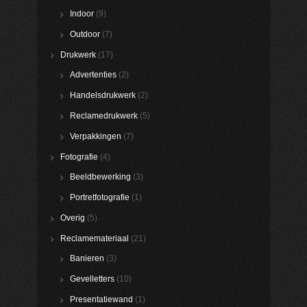
Indoor
(9)
Outdoor
(7)
Drukwerk
(17)
Advertenties
(2)
Handelsdrukwerk
(2)
Reclamedrukwerk
(5)
Verpakkingen
(7)
Fotografie
(4)
Beeldbewerking
(3)
Portretfotografie
(1)
Overig
(5)
Reclamemateriaal
(21)
Banieren
(3)
Gevelletters
(10)
Presentatiewand
(1)