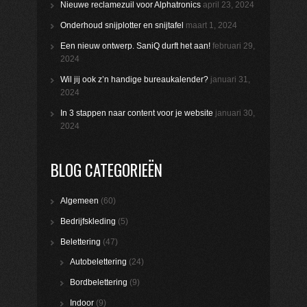
Nieuwe reclamezuil voor Alphatronics
april 23, 2024
Onderhoud snijplotter en snijtafel
maart 1, 2024
Een nieuw ontwerp. SaniQ durft het aan!
februari 29,
2024
Wil jij ook z’n handige bureaukalender?
januari 31,
2024
In 3 stappen naar content voor je website
januari 30,
2024
BLOG CATEGORIEËN
Algemeen
(60)
Bedrijfskleding
(5)
Belettering
(47)
Autobelettering
(24)
Bordbelettering
(9)
Indoor
(9)