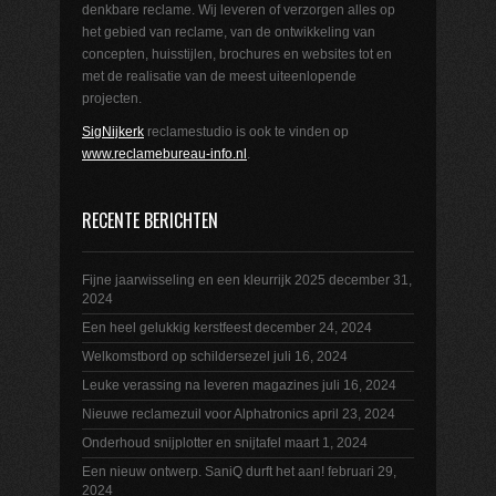
denkbare reclame. Wij leveren of verzorgen alles op
het gebied van reclame, van de ontwikkeling van
concepten, huisstijlen, brochures en websites tot en
met de realisatie van de meest uiteenlopende
projecten.
SigNijkerk
reclamestudio is ook te vinden op
www.reclamebureau-info.nl
.
RECENTE BERICHTEN
Fijne jaarwisseling en een kleurrijk 2025
december 31,
2024
Een heel gelukkig kerstfeest
december 24, 2024
Welkomstbord op schildersezel
juli 16, 2024
Leuke verassing na leveren magazines
juli 16, 2024
Nieuwe reclamezuil voor Alphatronics
april 23, 2024
Onderhoud snijplotter en snijtafel
maart 1, 2024
Een nieuw ontwerp. SaniQ durft het aan!
februari 29,
2024