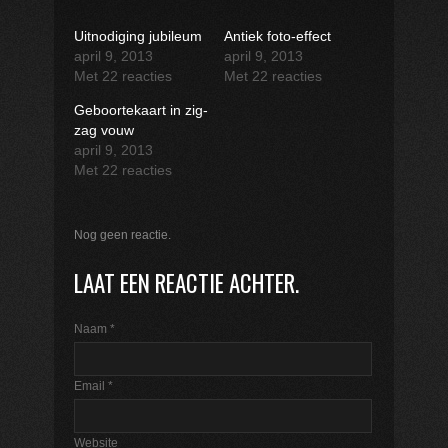
Uitnodiging jubileum
Antiek foto-effect
april 9, 2013
april 9, 2013
Met 22 reacties
Met 22 reacties
Geboortekaart in zig-
zag vouw
april 9, 2013
Met 22 reacties
Nog geen reactie.
LAAT EEN REACTIE ACHTER.
Naam
*
Email
*
Website