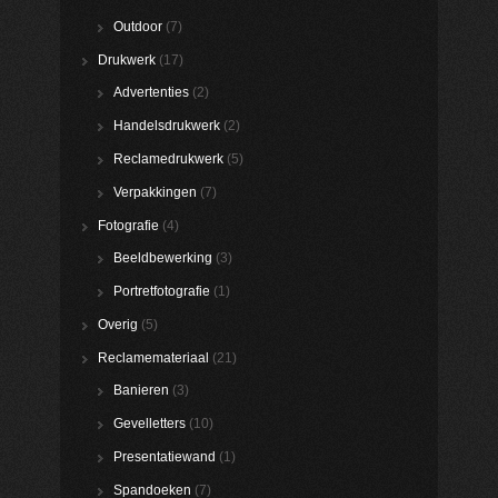
Outdoor
(7)
Drukwerk
(17)
Advertenties
(2)
Handelsdrukwerk
(2)
Reclamedrukwerk
(5)
Verpakkingen
(7)
Fotografie
(4)
Beeldbewerking
(3)
Portretfotografie
(1)
Overig
(5)
Reclamemateriaal
(21)
Banieren
(3)
Gevelletters
(10)
Presentatiewand
(1)
Spandoeken
(7)