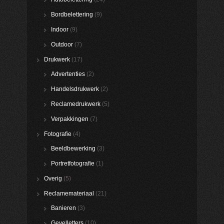
Bordbelettering
(9)
Indoor
(9)
Outdoor
(7)
Drukwerk
(17)
Advertenties
(2)
Handelsdrukwerk
(2)
Reclamedrukwerk
(5)
Verpakkingen
(7)
Fotografie
(4)
Beeldbewerking
(3)
Portretfotografie
(1)
Overig
(5)
Reclamemateriaal
(21)
Banieren
(3)
Gevelletters
(10)