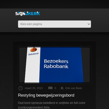
maart 26, 2013
0
Erik van Beek
Restyling bewegwijzeringsbord
Oud bord opnieuw beletterd in snijfolie en full-color
(contourgesneden) folie.