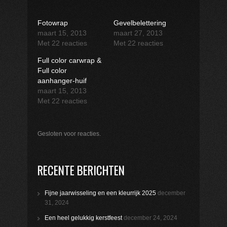
Fotowrap
Gevelbelettering
maart 15, 2013
maart 27, 2013
Met 22 reacties
Met 22 reacties
Full color carwrap &
Full color
aanhanger-huif
maart 15, 2013
Met 22 reacties
Gesloten voor reacties.
RECENTE BERICHTEN
Fijne jaarwisseling en een kleurrijk 2025
december
31, 2024
Een heel gelukkig kerstfeest
december 24, 2024