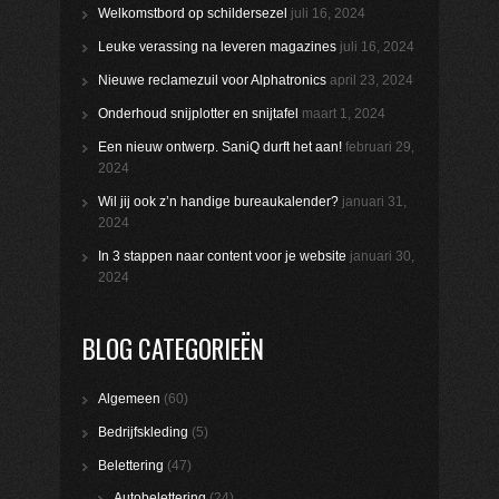
Welkomstbord op schildersezel
juli 16, 2024
Leuke verassing na leveren magazines
juli 16, 2024
Nieuwe reclamezuil voor Alphatronics
april 23, 2024
Onderhoud snijplotter en snijtafel
maart 1, 2024
Een nieuw ontwerp. SaniQ durft het aan!
februari 29,
2024
Wil jij ook z’n handige bureaukalender?
januari 31,
2024
In 3 stappen naar content voor je website
januari 30,
2024
BLOG CATEGORIEËN
Algemeen
(60)
Bedrijfskleding
(5)
Belettering
(47)
Autobelettering
(24)