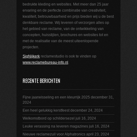
bedrukte kleding en websites. Met meer dan 25 jaar
ervaring en de perfecte combinatie van creativiteit,
kwaliteit, betrouwbaarheid en prijs bieden wij u de best
denkbare reclame. Wij leveren of verzorgen alles op
het gebied van reclame, van de ontwikkeling van
concepten, huisstijlen, brochures en websites tot en
met de realisatie van de meest uiteenlopende
projecten.
SigNijkerk
reclamestudio is ook te vinden op
www.reclamebureau-info.nl
.
RECENTE BERICHTEN
Fijne jaarwisseling en een kleurrijk 2025
december 31,
2024
Een heel gelukkig kerstfeest
december 24, 2024
Welkomstbord op schildersezel
juli 16, 2024
Leuke verassing na leveren magazines
juli 16, 2024
Nieuwe reclamezuil voor Alphatronics
april 23, 2024