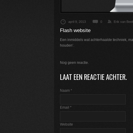
april 9, 2013
0
Erik van Bee
Flash website
Een inmiddels wat achterhaalde techniek, m
houden’.
Nog geen reactie.
LAAT EEN REACTIE ACHTER.
Naam
*
Email
*
Website