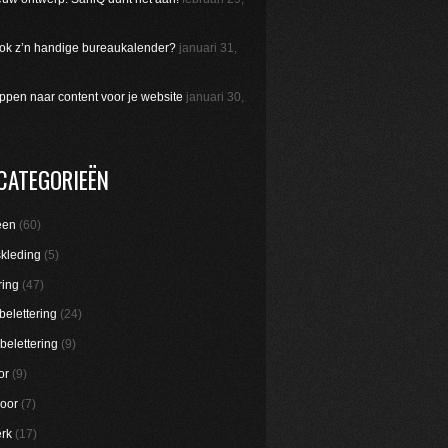
 ook z’n handige bureaukalender?
januari 31,
appen naar content voor je website
januari 30,
CATEGORIEËN
een
(60)
skleding
(5)
ring
(47)
belettering
(24)
belettering
(9)
or
(9)
oor
(7)
rk
(17)