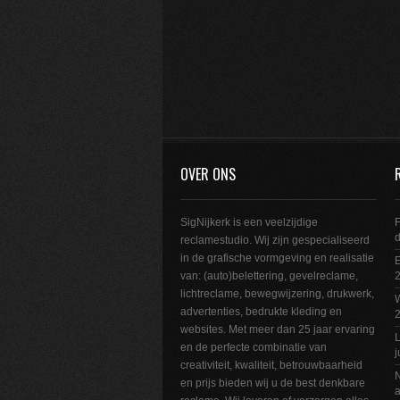
OVER ONS
SigNijkerk is een veelzijdige
F
reclamestudio. Wij zijn gespecialiseerd
in de grafische vormgeving en realisatie
E
van: (auto)belettering, gevelreclame,
2
lichtreclame, bewegwijzering, drukwerk,
W
advertenties, bedrukte kleding en
websites. Met meer dan 25 jaar ervaring
L
en de perfecte combinatie van
j
creativiteit, kwaliteit, betrouwbaarheid
N
en prijs bieden wij u de best denkbare
a