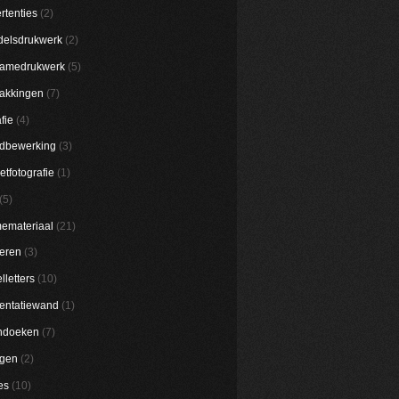
rtenties
(2)
elsdrukwerk
(2)
lamedrukwerk
(5)
akkingen
(7)
fie
(4)
dbewerking
(3)
etfotografie
(1)
(5)
emateriaal
(21)
eren
(3)
lletters
(10)
entatiewand
(1)
ndoeken
(7)
ggen
(2)
es
(10)