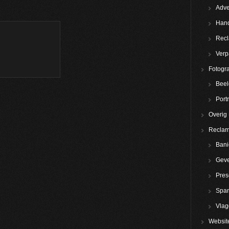
Adve
Hand
Rec
Verp
Fotogra
Beel
Portr
Overig
Reclam
Bani
Geve
Pres
Spa
Vla
Websit