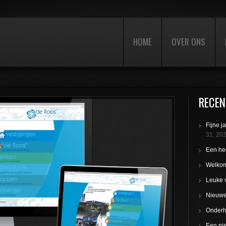
HOME
OVER ONS
RECEN
Fijne j
31, 20
Een hee
Welkom
Leuke 
Nieuwe 
Onderho
Een nie