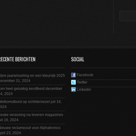
RECENTE BERICHTEN
SOCIAL
Facebook
ijne jaarwisseling en een kleurrijk 2025
december 31, 2024
Twitter
en heel gelukkig kerstfeest
december
Linkedin
4, 2024
elkomstbord op schildersezel
juli 16,
2024
euke verassing na leveren magazines
uli 16, 2024
ieuwe reclamezuil voor Alphatronics
pril 23, 2024