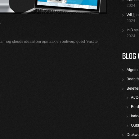
2024
Wil jij
2024
k
In 3 st
2024
aar nog steeds ideaal om opmaak en ontwerp goed ‘vast te
BLOG 
Algem
Bedrijf
Belette
Auto
Bord
Indo
Outd
Drukwe