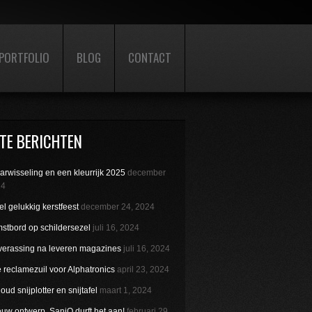
PORTFOLIO
BLOG
CONTACT
TE BERICHTEN
aarwisseling en een kleurrijk 2025
december
24
l gelukkig kerstfeest
december 24, 2024
stbord op schildersezel
juli 16, 2024
verassing na leveren magazines
juli 16, 2024
reclamezuil voor Alphatronics
april 23, 2024
ud snijplotter en snijtafel
maart 1, 2024
uw ontwerp. SaniQ durft het aan!
februari 29,