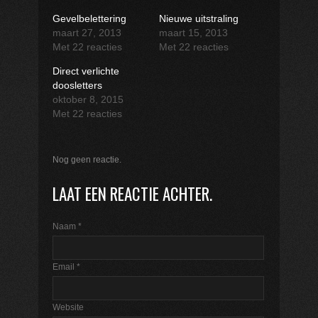
Gevelbelettering
Nieuwe uitstraling
maart 27, 2013
maart 15, 2013
Met 22 reacties
Met 22 reacties
Direct verlichte
doosletters
oktober 8, 2015
Met 22 reacties
Nog geen reactie.
LAAT EEN REACTIE ACHTER.
Naam
*
Email
*
Website