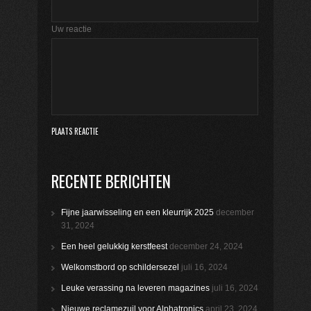
Uw reactie
RECENTE BERICHTEN
Fijne jaarwisseling en een kleurrijk 2025
december
31, 2024
Een heel gelukkig kerstfeest
december 24, 2024
Welkomstbord op schildersezel
juli 16, 2024
Leuke verassing na leveren magazines
juli 16, 2024
Nieuwe reclamezuil voor Alphatronics
april 23, 2024