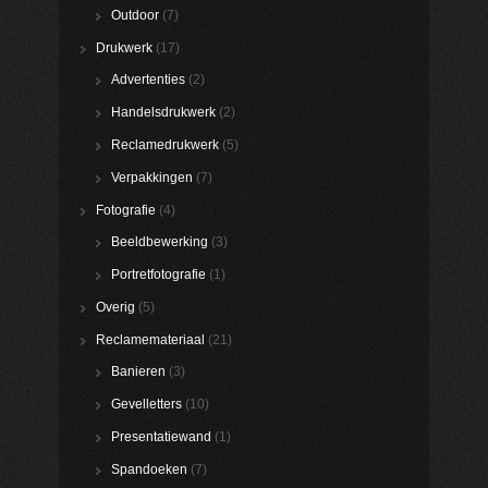
Outdoor
(7)
Drukwerk
(17)
Advertenties
(2)
Handelsdrukwerk
(2)
Reclamedrukwerk
(5)
Verpakkingen
(7)
Fotografie
(4)
Beeldbewerking
(3)
Portretfotografie
(1)
Overig
(5)
Reclamemateriaal
(21)
Banieren
(3)
Gevelletters
(10)
Presentatiewand
(1)
Spandoeken
(7)