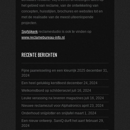
het gebied van reclame, van de ontwikkeling van
concepten, huisstijlen, brochures en websites tot en
met de realisatie van de meest uiteenlopende
projecten.
SigNijkerk
reclamestudio is ook te vinden op
www.reclamebureau-info.nl
.
RECENTE BERICHTEN
Fijne jaarwisseling en een kleurrijk 2025
december 31,
2024
Een heel gelukkig kerstfeest
december 24, 2024
Welkomstbord op schildersezel
juli 16, 2024
Leuke verassing na leveren magazines
juli 16, 2024
Nieuwe reclamezuil voor Alphatronics
april 23, 2024
Onderhoud snijplotter en snijtafel
maart 1, 2024
Een nieuw ontwerp. SaniQ durft het aan!
februari 29,
2024