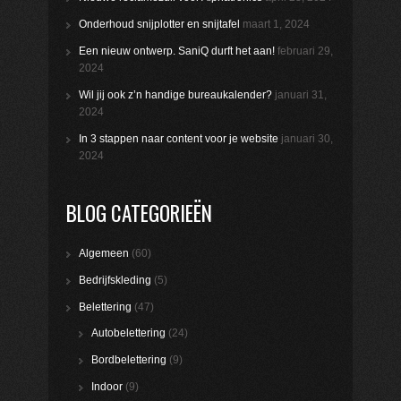
Onderhoud snijplotter en snijtafel
maart 1, 2024
Een nieuw ontwerp. SaniQ durft het aan!
februari 29,
2024
Wil jij ook z’n handige bureaukalender?
januari 31,
2024
In 3 stappen naar content voor je website
januari 30,
2024
BLOG CATEGORIEËN
Algemeen
(60)
Bedrijfskleding
(5)
Belettering
(47)
Autobelettering
(24)
Bordbelettering
(9)
Indoor
(9)