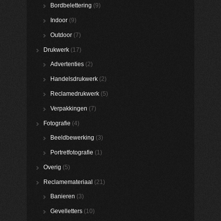
Bordbelettering
(9)
Indoor
(9)
Outdoor
(7)
Drukwerk
(17)
Advertenties
(2)
Handelsdrukwerk
(2)
Reclamedrukwerk
(5)
Verpakkingen
(7)
Fotografie
(4)
Beeldbewerking
(3)
Portretfotografie
(1)
Overig
(5)
Reclamemateriaal
(21)
Banieren
(3)
Gevelletters
(10)