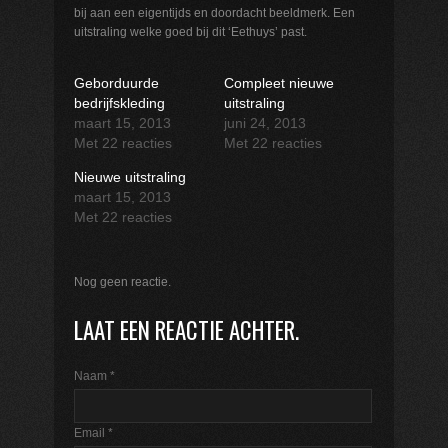
bij aan een eigentijds en doordacht beeldmerk. Een
uitstraling welke goed bij dit ‘Eethuys’ past.
Geborduurde
Compleet nieuwe
bedrijfskleding
uitstraling
maart 15, 2013
juni 24, 2013
Met 22 reacties
Met 22 reacties
Nieuwe uitstraling
maart 15, 2013
Met 22 reacties
Nog geen reactie.
LAAT EEN REACTIE ACHTER.
Naam
*
Email
*