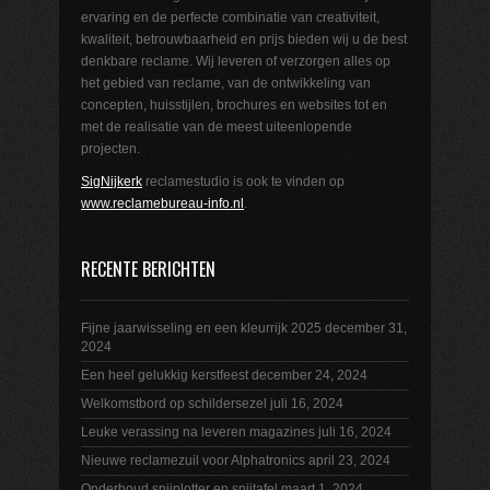
ervaring en de perfecte combinatie van creativiteit,
kwaliteit, betrouwbaarheid en prijs bieden wij u de best
denkbare reclame. Wij leveren of verzorgen alles op
het gebied van reclame, van de ontwikkeling van
concepten, huisstijlen, brochures en websites tot en
met de realisatie van de meest uiteenlopende
projecten.
SigNijkerk
reclamestudio is ook te vinden op
www.reclamebureau-info.nl
.
RECENTE BERICHTEN
Fijne jaarwisseling en een kleurrijk 2025
december 31,
2024
Een heel gelukkig kerstfeest
december 24, 2024
Welkomstbord op schildersezel
juli 16, 2024
Leuke verassing na leveren magazines
juli 16, 2024
Nieuwe reclamezuil voor Alphatronics
april 23, 2024
Onderhoud snijplotter en snijtafel
maart 1, 2024