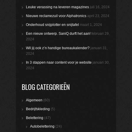
Leuke verassing na leveren magazines
juli 16, 2024
Nieuwe reclamezuil voor Alphatronics
april 23, 2024
Onderhoud snijplotter en snijtafel
maart 1, 2024
Een nieuw ontwerp. SaniQ durft het aan!
februari 29,
2024
Wil jij ook z’n handige bureaukalender?
januari 31,
2024
In 3 stappen naar content voor je website
januari 30,
2024
BLOG CATEGORIEËN
Algemeen
(60)
Bedrijfskleding
(5)
Belettering
(47)
Autobelettering
(24)