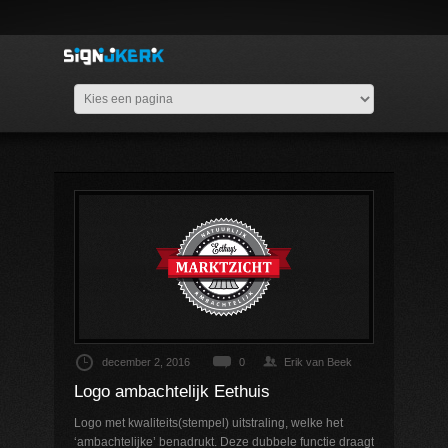
december 2, 2016
0
Erik van Beek
Logo ambachtelijk Eethuis
Logo met kwaliteits(stempel) uitstraling, welke het
‘ambachtelijke’ benadrukt. Deze dubbele functie draagt