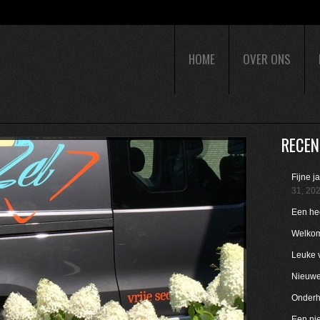
HOME
OVER ONS
RECEN
Fijne j
31, 20
Een hee
Welkom
Leuke 
Nieuwe 
Onderho
Een nie