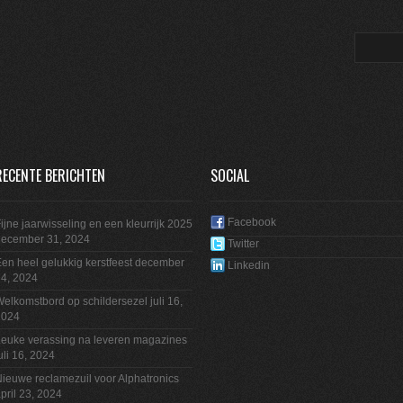
RECENTE BERICHTEN
SOCIAL
Facebook
ijne jaarwisseling en een kleurrijk 2025
december 31, 2024
Twitter
en heel gelukkig kerstfeest
december
Linkedin
4, 2024
elkomstbord op schildersezel
juli 16,
2024
euke verassing na leveren magazines
uli 16, 2024
ieuwe reclamezuil voor Alphatronics
pril 23, 2024