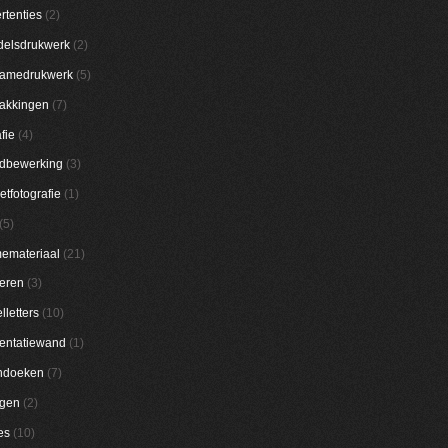
rtenties
(2)
elsdrukwerk
(2)
lamedrukwerk
(5)
akkingen
(7)
fie
(4)
dbewerking
(3)
etfotografie
(1)
(5)
emateriaal
(21)
eren
(3)
lletters
(10)
entatiewand
(1)
ndoeken
(7)
ggen
(2)
es
(10)