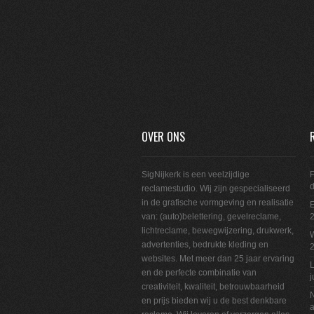
OVER ONS
SigNijkerk is een veelzijdige
F
reclamestudio. Wij zijn gespecialiseerd
in de grafische vormgeving en realisatie
E
van: (auto)belettering, gevelreclame,
2
lichtreclame, bewegwijzering, drukwerk,
W
advertenties, bedrukte kleding en
websites. Met meer dan 25 jaar ervaring
L
en de perfecte combinatie van
j
creativiteit, kwaliteit, betrouwbaarheid
N
en prijs bieden wij u de best denkbare
a