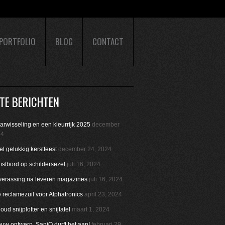
PORTFOLIO
BLOG
CONTACT
TE BERICHTEN
aarwisseling en een kleurrijk 2025
december
24
l gelukkig kerstfeest
december 24, 2024
stbord op schildersezel
juli 16, 2024
verassing na leveren magazines
juli 16, 2024
reclamezuil voor Alphatronics
april 23, 2024
ud snijplotter en snijtafel
maart 1, 2024
uw ontwerp. SaniQ durft het aan!
februari 29,