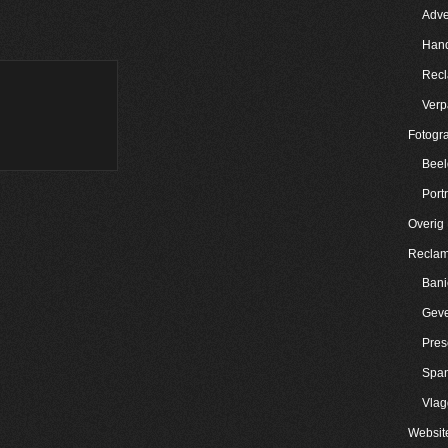
Adve
Hand
Rec
Verp
Fotogra
Beel
Portr
Overig
Reclam
Bani
Geve
Pres
Spa
Vla
Websit