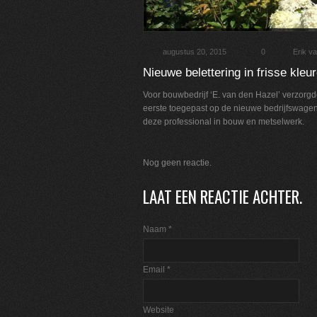
augustus 20, 2015
0
Erik v
Nieuwe belettering in frisse kleu
Voor bouwbedrijf ‘E. van den Hazel’ verzorgde 
eerste toegepast op de nieuwe bedrijfswagen.
deze professional in bouw en metselwerk.
Nog geen reactie.
LAAT EEN REACTIE ACHTER.
Naam
*
Email
*
Website