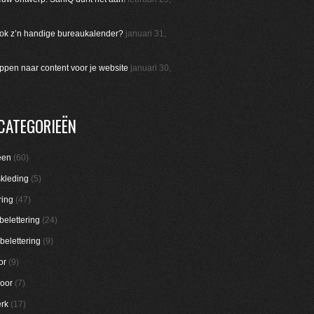
 ook z’n handige bureaukalender?
januari 31,
appen naar content voor je website
januari 30,
CATEGORIEËN
een
(60)
skleding
(5)
ring
(47)
belettering
(24)
belettering
(9)
or
(9)
oor
(7)
rk
(17)