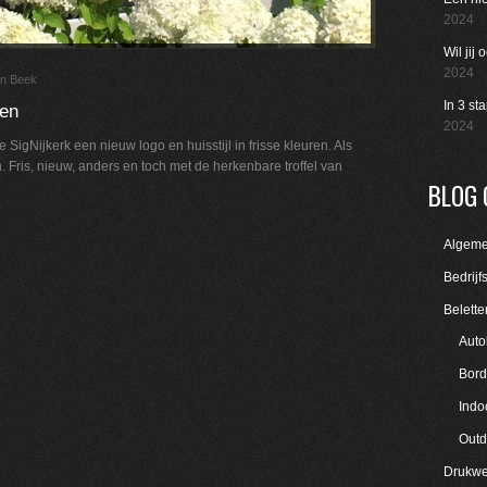
2024
Wil jij
2024
an Beek
In 3 st
ren
2024
SigNijkerk een nieuw logo en huisstijl in frisse kleuren. Als
 Fris, nieuw, anders en toch met de herkenbare troffel van
BLOG 
Algem
Bedrijf
Belette
Auto
Bord
Indo
Outd
Drukwe