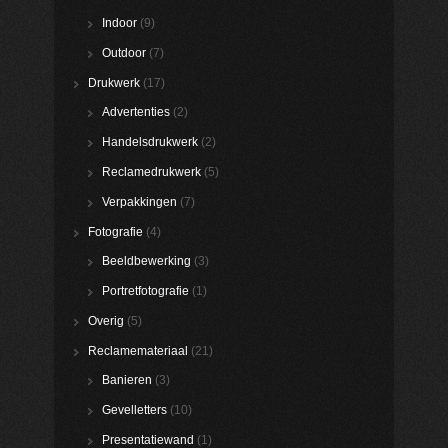
Indoor
(9)
Outdoor
(7)
Drukwerk
(17)
Advertenties
(2)
Handelsdrukwerk
(2)
Reclamedrukwerk
(5)
Verpakkingen
(7)
Fotografie
(4)
Beeldbewerking
(3)
Portretfotografie
(1)
Overig
(5)
Reclamemateriaal
(21)
Banieren
(3)
Gevelletters
(10)
Presentatiewand
(1)