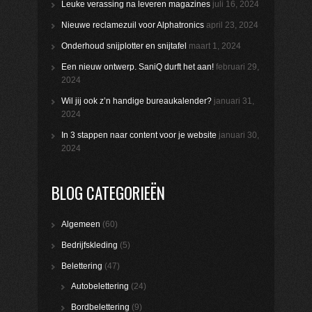
Leuke verassing na leveren magazines
juli 16, 2024
Nieuwe reclamezuil voor Alphatronics
april 23, 2024
Onderhoud snijplotter en snijtafel
maart 1, 2024
Een nieuw ontwerp. SaniQ durft het aan!
februari 29,
2024
Wil jij ook z’n handige bureaukalender?
januari 31,
2024
In 3 stappen naar content voor je website
januari 30,
2024
BLOG CATEGORIEËN
Algemeen
(60)
Bedrijfskleding
(5)
Belettering
(47)
Autobelettering
(24)
Bordbelettering
(9)