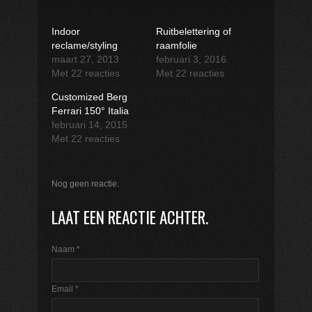
Indoor
Ruitbelettering of
reclame/styling
raamfolie
maart 27, 2013
februari 3, 2016
Met 22 reacties
Met 22 reacties
Customized Berg
Ferrari 150° Italia
februari 14, 2015
Met 22 reacties
Nog geen reactie.
LAAT EEN REACTIE ACHTER.
Naam
*
Email
*