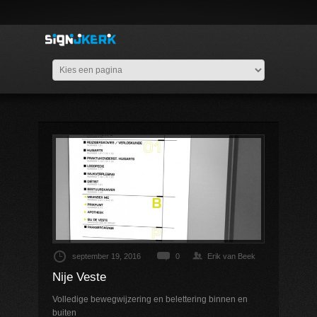
september 19, 2016
0
Erik van Beek
Nije Veste
Volledige bewegwijzering en belettering binnen en
buiten