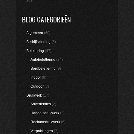
2024
BLOG CATEGORIEËN
Algemeen
(60)
Bedrijfskleding
(5)
Belettering
(47)
Autobelettering
(24)
Bordbelettering
(9)
Indoor
(9)
Outdoor
(7)
Drukwerk
(17)
Advertenties
(2)
Handelsdrukwerk
(2)
Reclamedrukwerk
(5)
Verpakkingen
(7)