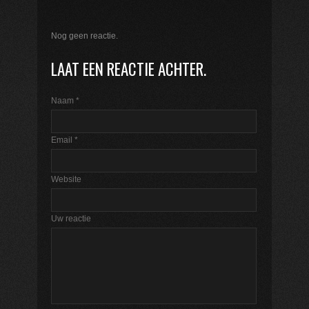
Nog geen reactie.
LAAT EEN REACTIE ACHTER.
Naam
*
Email
*
Website
Uw reactie