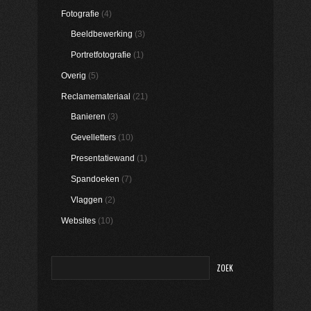
Fotografie
(4)
Beeldbewerking
(3)
Portretfotografie
(1)
Overig
(5)
Reclamemateriaal
(21)
Banieren
(3)
Gevelletters
(10)
Presentatiewand
(1)
Spandoeken
(7)
Vlaggen
(2)
Websites
(10)