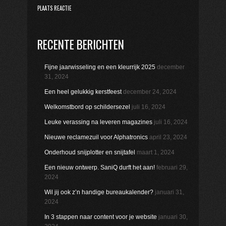
RECENTE BERICHTEN
Fijne jaarwisseling en een kleurrijk 2025
december
31, 2024
Een heel gelukkig kerstfeest
december 24, 2024
Welkomstbord op schildersezel
juli 16, 2024
Leuke verassing na leveren magazines
juli 16, 2024
Nieuwe reclamezuil voor Alphatronics
april 23, 2024
Onderhoud snijplotter en snijtafel
maart 1, 2024
Een nieuw ontwerp. SaniQ durft het aan!
februari 29,
2024
Wil jij ook z’n handige bureaukalender?
januari 31,
2024
In 3 stappen naar content voor je website
januari 30,