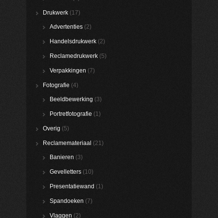
Drukwerk
(17)
Advertenties
(2)
Handelsdrukwerk
(2)
Reclamedrukwerk
(5)
Verpakkingen
(7)
Fotografie
(4)
Beeldbewerking
(3)
Portretfotografie
(1)
Overig
(5)
Reclamemateriaal
(21)
Banieren
(3)
Gevelletters
(10)
Presentatiewand
(1)
Spandoeken
(7)
Vlaggen
(2)