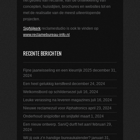
het gebied van reclame, van de ontwikkeling van
concepten, huisstijlen, brochures en websites tot en
met de realisatie van de meest uiteenlopende
projecten.
SigNijkerk
reclamestudio is ook te vinden op
www.reclamebureau-info.nl
.
RECENTE BERICHTEN
Fijne jaarwisseling en een kleurrijk 2025
december 31,
2024
Een heel gelukkig kerstfeest
december 24, 2024
Welkomstbord op schildersezel
juli 16, 2024
Leuke verassing na leveren magazines
juli 16, 2024
Nieuwe reclamezuil voor Alphatronics
april 23, 2024
Onderhoud snijplotter en snijtafel
maart 1, 2024
Een nieuw ontwerp. SaniQ durft het aan!
februari 29,
2024
Wil jij ook z’n handige bureaukalender?
januari 31,