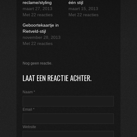
reclame/styling
één stijl
maart 27, 2013
maart 15, 2013
Met 22 reacties
Met 22 reacties
Geboortekaartje in
Rietveld-stijl
november 28, 2013
Met 22 reacties
Nog geen reactie.
LAAT EEN REACTIE ACHTER.
Naam
*
Email
*
Website