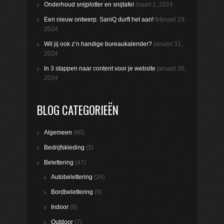
Onderhoud snijplotter en snijtafel
maart 1, 2024
Een nieuw ontwerp. SaniQ durft het aan!
februari 29,
2024
Wil jij ook z’n handige bureaukalender?
januari 31,
2024
In 3 stappen naar content voor je website
januari 30,
2024
BLOG CATEGORIEËN
Algemeen
(60)
Bedrijfskleding
(5)
Belettering
(47)
Autobelettering
(24)
Bordbelettering
(9)
Indoor
(9)
Outdoor
(7)