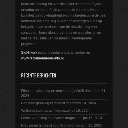
bedrukte kleding en websites. Met meer dan 25 jaar
ervaring en de perfecte combinatie van creativiteit,
kwaliteit, betrouwbaarheid en prijs bieden wij u de best
denkbare reclame. Wij leveren of verzorgen alles op
het gebied van reclame, van de ontwikkeling van
concepten, huisstijlen, brochures en websites tot en
met de realisatie van de meest uiteenlopende
projecten.
SigNijkerk
reclamestudio is ook te vinden op
www.reclamebureau-info.nl
.
RECENTE BERICHTEN
Fijne jaarwisseling en een kleurrijk 2025
december 31,
2024
Een heel gelukkig kerstfeest
december 24, 2024
Welkomstbord op schildersezel
juli 16, 2024
Leuke verassing na leveren magazines
juli 16, 2024
Nieuwe reclamezuil voor Alphatronics
april 23, 2024