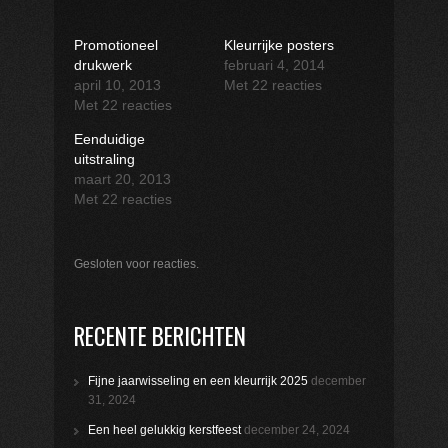
Promotioneel
Kleurrijke posters
drukwerk
februari 4, 2014
april 10, 2013
Met 22 reacties
Met 22 reacties
Eenduidige
uitstraling
maart 20, 2013
Met 22 reacties
Gesloten voor reacties.
RECENTE BERICHTEN
Fijne jaarwisseling en een kleurrijk 2025
december
31, 2024
Een heel gelukkig kerstfeest
december 24, 2024