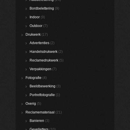
Bordbelettering
(9)
Indoor
(9)
Outdoor
(7)
Drukwerk
(17)
Advertenties
(2)
Handelsdrukwerk
(2)
Reclamedrukwerk
(5)
Verpakkingen
(7)
Fotografie
(4)
Beeldbewerking
(3)
Portretfotografie
(1)
Overig
(5)
Reclamemateriaal
(21)
Banieren
(3)
Gevelletters
(10)