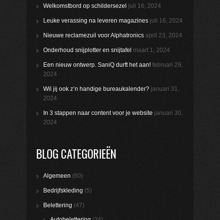
Welkomstbord op schildersezel
juli 16, 2024
Leuke verassing na leveren magazines
juli 16, 2024
Nieuwe reclamezuil voor Alphatronics
april 23, 2024
Onderhoud snijplotter en snijtafel
maart 1, 2024
Een nieuw ontwerp. SaniQ durft het aan!
februari 29,
2024
Wil jij ook z’n handige bureaukalender?
januari 31,
2024
In 3 stappen naar content voor je website
januari 30,
2024
BLOG CATEGORIEËN
Algemeen
(60)
Bedrijfskleding
(5)
Belettering
(47)
Autobelettering
(24)