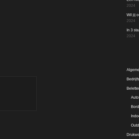
2024
Wil jij
2024
In 3 st
2024
BLOG 
Algem
Bedrijf
Belette
Auto
Bord
Indo
Outd
Drukwe