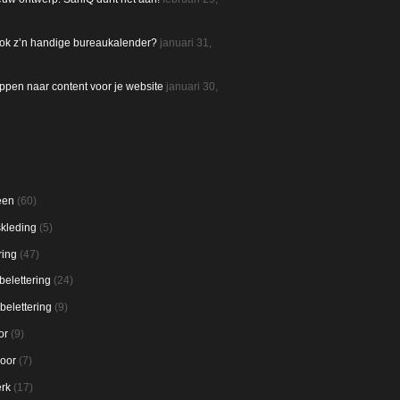
 ook z’n handige bureaukalender?
januari 31,
appen naar content voor je website
januari 30,
CATEGORIEËN
een
(60)
skleding
(5)
ring
(47)
belettering
(24)
belettering
(9)
or
(9)
oor
(7)
rk
(17)