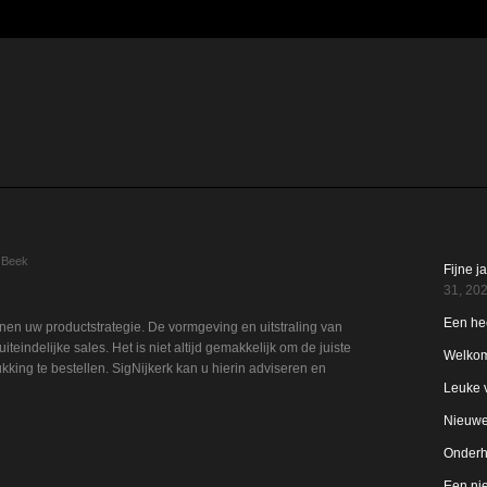
RECEN
 Beek
Fijne j
31, 20
Een hee
nnen uw productstrategie. De vormgeving en uitstraling van
teindelijke sales. Het is niet altijd gemakkelijk om de juiste
Welkom
king te bestellen. SigNijkerk kan u hierin adviseren en
Leuke 
Nieuwe 
Onderho
Een nie