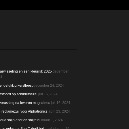
TE BERICHTEN
aarwisseling en een kleurrijk 2025
december
24
l gelukkig kerstfeest
december 24, 2024
stbord op schildersezel
juli 16, 2024
verassing na leveren magazines
juli 16, 2024
reclamezuil voor Alphatronics
april 23, 2024
ud snijplotter en snijtafel
maart 1, 2024
uw ontwerp. SaniQ durft het aan!
februari 29,