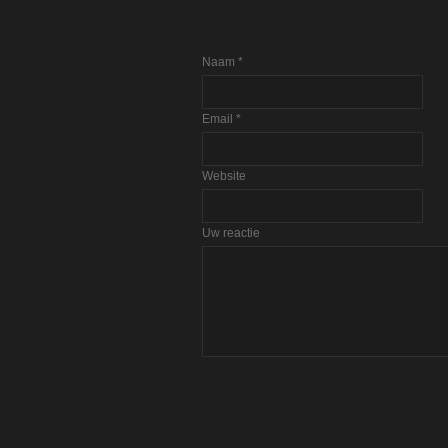
LAAT EEN REACTIE ACHTER.
Naam
*
Email
*
Website
Uw reactie