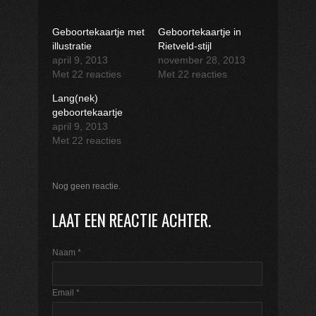
Geboortekaartje met
Geboortekaartje in
illustratie
Rietveld-stijl
april 9, 2013
november 28, 2013
Met 22 reacties
Met 22 reacties
Lang(nek)
geboortekaartje
april 9, 2013
Met 22 reacties
Nog geen reactie.
LAAT EEN REACTIE ACHTER.
Naam
*
Email
*