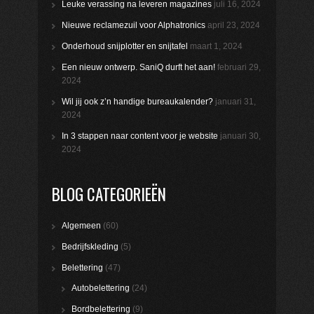
Leuke verassing na leveren magazines
juli 16, 2024
Nieuwe reclamezuil voor Alphatronics
april 23, 2024
Onderhoud snijplotter en snijtafel
maart 1, 2024
Een nieuw ontwerp. SaniQ durft het aan!
februari 29,
2024
Wil jij ook z’n handige bureaukalender?
januari 31,
2024
In 3 stappen naar content voor je website
januari 30,
2024
BLOG CATEGORIEËN
Algemeen
(60)
Bedrijfskleding
(5)
Belettering
(47)
Autobelettering
(24)
Bordbelettering
(9)