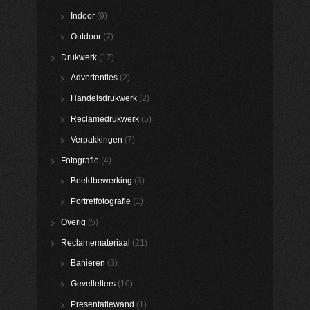
Indoor
(9)
Outdoor
(7)
Drukwerk
(17)
Advertenties
(2)
Handelsdrukwerk
(2)
Reclamedrukwerk
(5)
Verpakkingen
(7)
Fotografie
(4)
Beeldbewerking
(3)
Portretfotografie
(1)
Overig
(5)
Reclamemateriaal
(21)
Banieren
(3)
Gevelletters
(10)
Presentatiewand
(1)