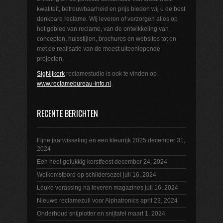
kwaliteit, betrouwbaarheid en prijs bieden wij u de best
denkbare reclame. Wij leveren of verzorgen alles op
het gebied van reclame, van de ontwikkeling van
concepten, huisstijlen, brochures en websites tot en
met de realisatie van de meest uiteenlopende
projecten.
SigNijkerk
reclamestudio is ook te vinden op
www.reclamebureau-info.nl
.
RECENTE BERICHTEN
Fijne jaarwisseling en een kleurrijk 2025
december 31,
2024
Een heel gelukkig kerstfeest
december 24, 2024
Welkomstbord op schildersezel
juli 16, 2024
Leuke verassing na leveren magazines
juli 16, 2024
Nieuwe reclamezuil voor Alphatronics
april 23, 2024
Onderhoud snijplotter en snijtafel
maart 1, 2024