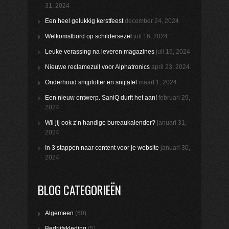
31, 2024
Een heel gelukkig kerstfeest
december 24, 2024
Welkomstbord op schildersezel
juli 16, 2024
Leuke verassing na leveren magazines
juli 16, 2024
Nieuwe reclamezuil voor Alphatronics
april 23, 2024
Onderhoud snijplotter en snijtafel
maart 1, 2024
Een nieuw ontwerp. SaniQ durft het aan!
februari 29,
2024
Wil jij ook z’n handige bureaukalender?
januari 31,
2024
In 3 stappen naar content voor je website
januari 30,
2024
BLOG CATEGORIEËN
Algemeen
(60)
Bedrijfskleding
(5)