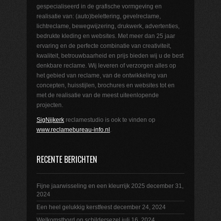
gespecialiseerd in de grafische vormgeving en
realisatie van: (auto)belettering, gevelreclame,
lichtreclame, bewegwijzering, drukwerk, advertenties,
bedrukte kleding en websites. Met meer dan 25 jaar
ervaring en de perfecte combinatie van creativiteit,
kwaliteit, betrouwbaarheid en prijs bieden wij u de best
denkbare reclame. Wij leveren of verzorgen alles op
het gebied van reclame, van de ontwikkeling van
concepten, huisstijlen, brochures en websites tot en
met de realisatie van de meest uiteenlopende
projecten.
SigNijkerk
reclamestudio is ook te vinden op
www.reclamebureau-info.nl
.
RECENTE BERICHTEN
Fijne jaarwisseling en een kleurrijk 2025
december 31,
2024
Een heel gelukkig kerstfeest
december 24, 2024
Welkomstbord op schildersezel
juli 16, 2024