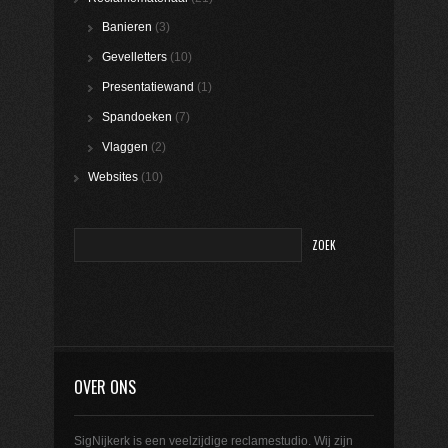
Banieren
(3)
Gevelletters
(10)
Presentatiewand
(1)
Spandoeken
(7)
Vlaggen
(2)
Websites
(10)
OVER ONS
SigNijkerk is een veelzijdige reclamestudio. Wij zijn