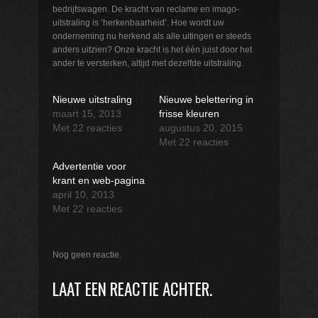
bedrijfswagen. De kracht van reclame en imago-
uitstraling is ‘herkenbaarheid’. Hoe wordt uw
onderneming nu herkend als alle uitingen er steeds
anders uitzien? Onze kracht is het één juist door het
ander te versterken, altijd met dezelfde uitstraling.
Nieuwe uitstraling
Nieuwe belettering in
maart 15, 2013
frisse kleuren
Met 22 reacties
augustus 20, 2015
Met 22 reacties
Advertentie voor
krant en web-pagina
april 10, 2013
Met 22 reacties
Nog geen reactie.
LAAT EEN REACTIE ACHTER.