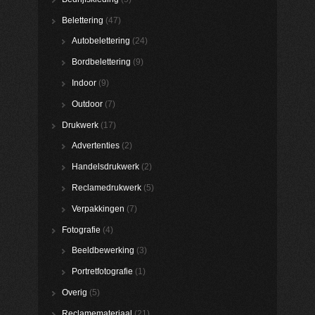
Belettering
(47)
Autobelettering
(24)
Bordbelettering
(9)
Indoor
(9)
Outdoor
(7)
Drukwerk
(17)
Advertenties
(2)
Handelsdrukwerk
(2)
Reclamedrukwerk
(5)
Verpakkingen
(7)
Fotografie
(4)
Beeldbewerking
(3)
Portretfotografie
(1)
Overig
(5)
Reclamemateriaal
(21)