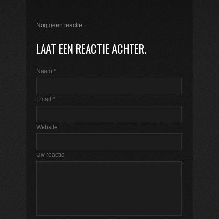
Nog geen reactie.
LAAT EEN REACTIE ACHTER.
Naam
*
Email
*
Website
Uw reactie