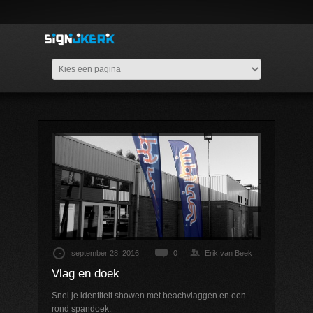
september 28, 2016
0
Erik van Beek
Vlag en doek
Snel je identiteit showen met beachvlaggen en een
rond spandoek.