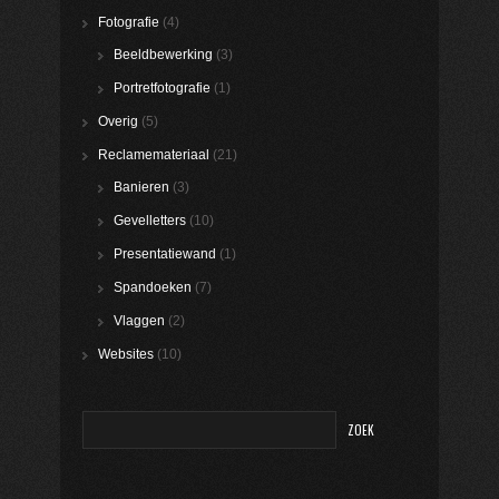
Fotografie
(4)
Beeldbewerking
(3)
Portretfotografie
(1)
Overig
(5)
Reclamemateriaal
(21)
Banieren
(3)
Gevelletters
(10)
Presentatiewand
(1)
Spandoeken
(7)
Vlaggen
(2)
Websites
(10)