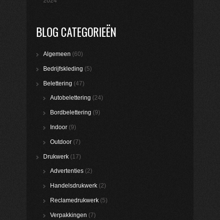
2024
BLOG CATEGORIEËN
Algemeen
(60)
Bedrijfskleding
(5)
Belettering
(47)
Autobelettering
(24)
Bordbelettering
(9)
Indoor
(9)
Outdoor
(7)
Drukwerk
(17)
Advertenties
(2)
Handelsdrukwerk
(2)
Reclamedrukwerk
(5)
Verpakkingen
(7)