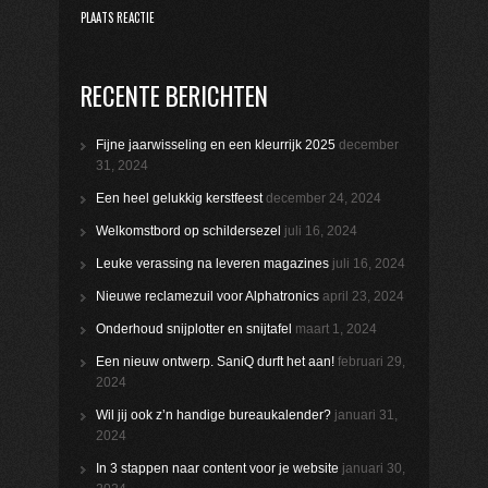
RECENTE BERICHTEN
Fijne jaarwisseling en een kleurrijk 2025
december
31, 2024
Een heel gelukkig kerstfeest
december 24, 2024
Welkomstbord op schildersezel
juli 16, 2024
Leuke verassing na leveren magazines
juli 16, 2024
Nieuwe reclamezuil voor Alphatronics
april 23, 2024
Onderhoud snijplotter en snijtafel
maart 1, 2024
Een nieuw ontwerp. SaniQ durft het aan!
februari 29,
2024
Wil jij ook z’n handige bureaukalender?
januari 31,
2024
In 3 stappen naar content voor je website
januari 30,