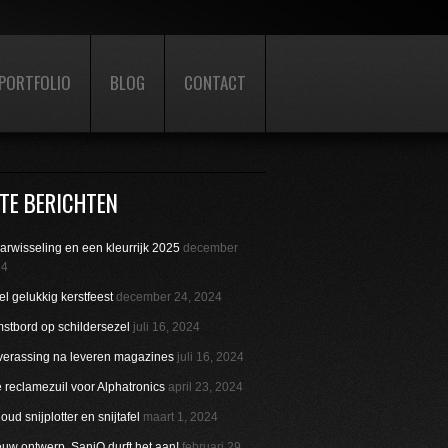
PORTFOLIO
BLOG
CONTACT
TE BERICHTEN
aarwisseling en een kleurrijk 2025
december
24
l gelukkig kerstfeest
december 24, 2024
stbord op schildersezel
juli 16, 2024
verassing na leveren magazines
juli 16, 2024
reclamezuil voor Alphatronics
april 23, 2024
ud snijplotter en snijtafel
maart 1, 2024
uw ontwerp. SaniQ durft het aan!
februari 29,