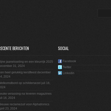
RECENTE BERICHTEN
SOCIAL
Facebook
ijne jaarwisseling en een kleurrijk 2025
december 31, 2024
Twitter
en heel gelukkig kerstfeest
december
Linkedin
4, 2024
elkomstbord op schildersezel
juli 16,
2024
euke verassing na leveren magazines
uli 16, 2024
ieuwe reclamezuil voor Alphatronics
pril 23, 2024