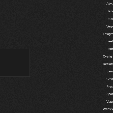
Adve
Hand
Rec
Verp
Fotogra
Beel
Portr
Overig
Reclam
Bani
Geve
Pres
Spa
Vla
Websit