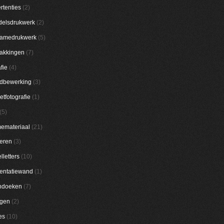
rtenties
(2)
elsdrukwerk
(2)
lamedrukwerk
(5)
akkingen
(7)
fie
(4)
dbewerking
(3)
etfotografie
(1)
(5)
emateriaal
(21)
eren
(3)
lletters
(10)
entatiewand
(1)
ndoeken
(7)
ggen
(2)
es
(10)