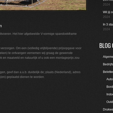
2024
Wil jij
2024
k
In 3 st
m
2024
itvoeren. Het hier afgebeelde V-vormige spandoekframe
BLOG 
verzorgen. Om een (volledig vrijblijvende) prijsopgave voor
ken) te ontvangen vernemen wij graag de gewenste
Algem
k en maaiveld en natuurlijk of u ook een montageprijs zou
Bedrijf
Belette
en, geef dan a.u.b. duidelijk de; plaats
(Nederland)
, adres
(en) geplaatst dienen te worden.
Auto
Bord
Indo
Outd
Drukwe