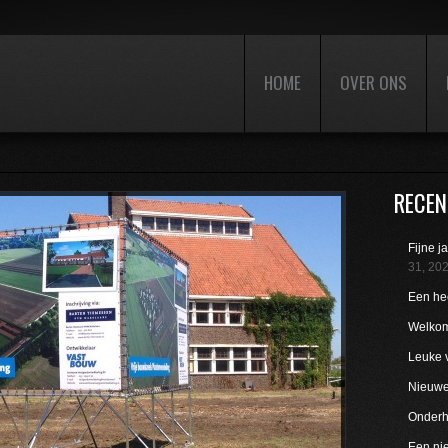
HOME
OVER ONS
RECEN
Fijne j
31, 20
Een hee
Welkom
Leuke 
Nieuwe 
Onderho
Een nie