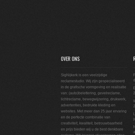
OVER ONS
SigNijkerk is een veelzijdige
F
reclamestudio. Wij zijn gespecialiseerd
in de grafische vormgeving en realisatie
E
van: (auto)belettering, gevelreclame,
2
lichtreclame, bewegwijzering, drukwerk,
W
advertenties, bedrukte kleding en
websites. Met meer dan 25 jaar ervaring
L
en de perfecte combinatie van
j
creativiteit, kwaliteit, betrouwbaarheid
N
en prijs bieden wij u de best denkbare
a