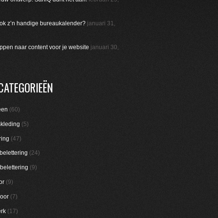
 ook z’n handige bureaukalender?
januari 31,
appen naar content voor je website
januari 30,
CATEGORIEËN
een
(60)
skleding
(5)
ring
(47)
belettering
(24)
belettering
(9)
or
(9)
oor
(7)
rk
(17)