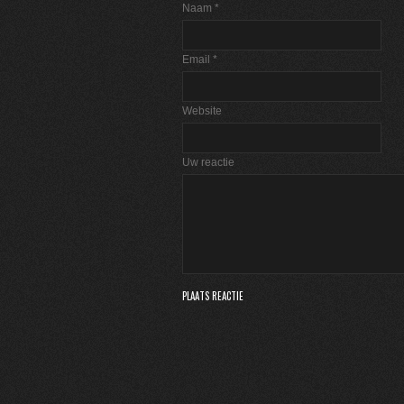
Naam
*
Email
*
Website
Uw reactie