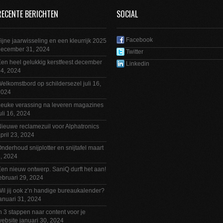
RECENTE BERICHTEN
SOCIAL
Facebook
ijne jaarwisseling en een kleurrijk 2025
december 31, 2024
Twitter
en heel gelukkig kerstfeest
december
Linkedin
4, 2024
elkomstbord op schildersezel
juli 16,
2024
euke verassing na leveren magazines
uli 16, 2024
ieuwe reclamezuil voor Alphatronics
pril 23, 2024
nderhoud snijplotter en snijtafel
maart
, 2024
en nieuw ontwerp. SaniQ durft het aan!
ebruari 29, 2024
il jij ook z’n handige bureaukalender?
anuari 31, 2024
n 3 stappen naar content voor je
ebsite
januari 30, 2024