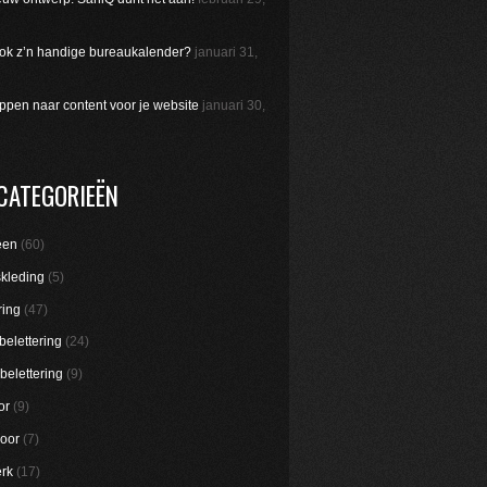
 ook z’n handige bureaukalender?
januari 31,
appen naar content voor je website
januari 30,
CATEGORIEËN
een
(60)
skleding
(5)
ring
(47)
belettering
(24)
belettering
(9)
or
(9)
oor
(7)
rk
(17)