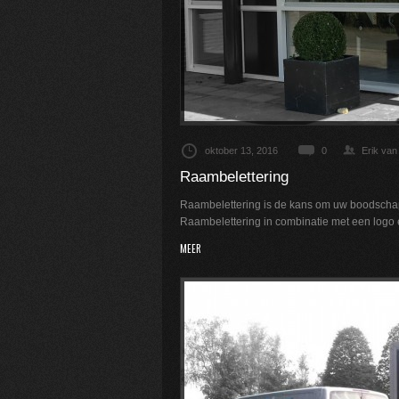
oktober 13, 2016
0
Erik van
Raambelettering
Raambelettering is de kans om uw
boodscha
Raambelettering in combinatie met een
logo 
MEER