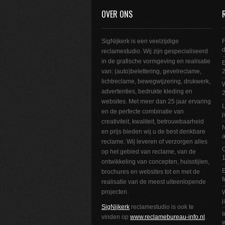
OVER ONS
SigNijkerk is een veelzijdige
F
reclamestudio. Wij zijn gespecialiseerd
in de grafische vormgeving en realisatie
E
van: (auto)belettering, gevelreclame,
2
lichtreclame, bewegwijzering, drukwerk,
W
advertenties, bedrukte kleding en
websites. Met meer dan 25 jaar ervaring
L
en de perfecte combinatie van
j
creativiteit, kwaliteit, betrouwbaarheid
N
en prijs bieden wij u de best denkbare
a
reclame. Wij leveren of verzorgen alles
O
op het gebied van reclame, van de
1
ontwikkeling van concepten, huisstijlen,
E
brochures en websites tot en met de
f
realisatie van de meest uiteenlopende
projecten.
W
j
SigNijkerk
reclamestudio is ook te
I
vinden op
www.reclamebureau-info.nl
.
w