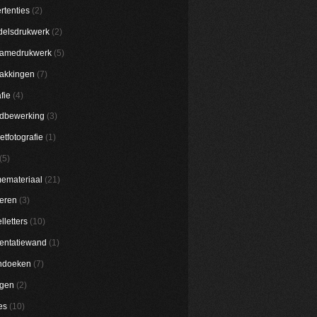
rtenties
(2)
elsdrukwerk
(2)
lamedrukwerk
(5)
akkingen
(7)
fie
(4)
dbewerking
(3)
etfotografie
(1)
(5)
emateriaal
(21)
eren
(3)
lletters
(10)
entatiewand
(1)
ndoeken
(7)
ggen
(2)
es
(10)