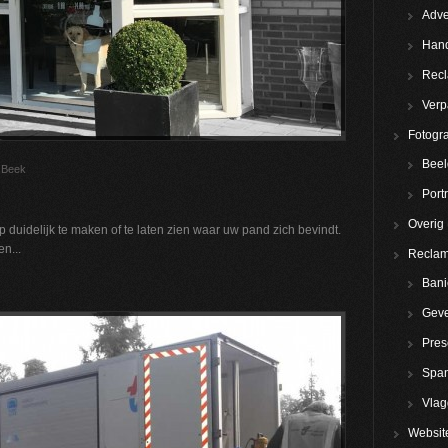
Adve
Hand
Rec
Verp
Fotogra
Beel
 Beek
Portr
Overig
p
duidelijk te maken of te laten zien waar uw pand zich bevindt.
en...
Reclam
Bani
Geve
Pres
Spa
Vla
Websit