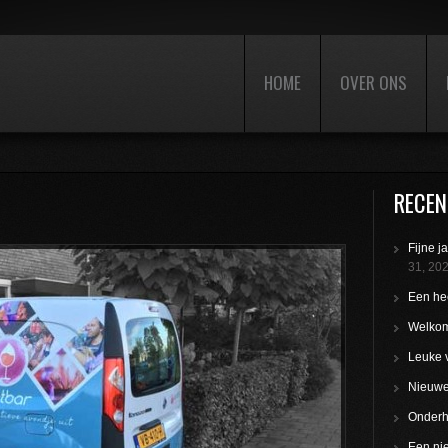
HOME
OVER ONS
RECEN
Fijne j
31, 20
Een hee
Welkom
Leuke 
Nieuwe 
Onderho
Een nie