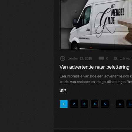
oktober 13, 2016
0
Erik van
Van advertentie naar belettering
Een impressie van hoe een advertentie ook k
kracht van reclame en imago-uitstraling is ‘
MEER
...
1
2
3
4
5
»
L