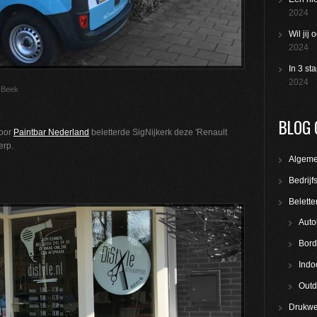
2024
Wil jij
2024
In 3 st
2024
 Beek
BLOG 
Voor
Paintbar Nederland
beletterde SigNijkerk deze 'Renault
erp.
Algem
Bedrijf
Belette
Auto
Bord
Indo
Outd
Drukwe