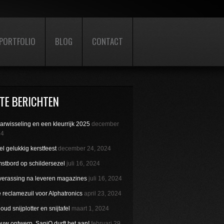
PORTFOLIO
BLOG
CONTACT
TE BERICHTEN
aarwisseling en een kleurrijk 2025
december
24
l gelukkig kerstfeest
december 24, 2024
stbord op schildersezel
juli 16, 2024
verassing na leveren magazines
juli 16, 2024
reclamezuil voor Alphatronics
april 23, 2024
ud snijplotter en snijtafel
maart 1, 2024
uw ontwerp. SaniQ durft het aan!
februari 29,