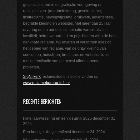
gespecialiseerd in de grafische vormgeving en
realisatie van: (auto)belettering, gevelreclame,
lichtreclame, bewegwijzering, drukwerk, advertenties,
bedrukte kleding en websites. Met meer dan 25 jaar
ervaring en de perfecte combinatie van creativiteit,
kwaliteit, betrouwbaarheid en prijs bieden wij u de best
denkbare reclame. Wij leveren of verzorgen alles op
het gebied van reclame, van de ontwikkeling van
concepten, huisstijlen, brochures en websites tot en
met de realisatie van de meest uiteenlopende
projecten.
SigNijkerk
reclamestudio is ook te vinden op
www.reclamebureau-info.nl
.
RECENTE BERICHTEN
Fijne jaarwisseling en een kleurrijk 2025
december 31,
2024
Een heel gelukkig kerstfeest
december 24, 2024