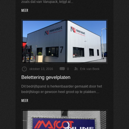
zoals dat van Varupack, krijgt al...
MEER
oktober 13, 2016
0
Erik van Beek
Belettering gevelplaten
Dit bedrijfspand is herkenbaarder gemaakt door het
bedrijfslogo er gewoon heel groot op te plakken....
MEER