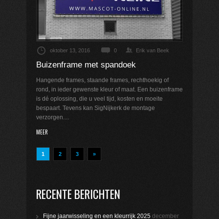
oktober 13, 2016
0
Erik van Beek
Buizenframe met spandoek
Hangende frames, staande frames, rechthoekig of
rond, in ieder gewenste kleur of maat. Een buizenframe
is dé oplossing, die u veel tijd, kosten en moeite
bespaart. Tevens kan SigNijkerk de montage
verzorgen....
MEER
1
2
3
»
RECENTE BERICHTEN
Fijne jaarwisseling en een kleurrijk 2025
december