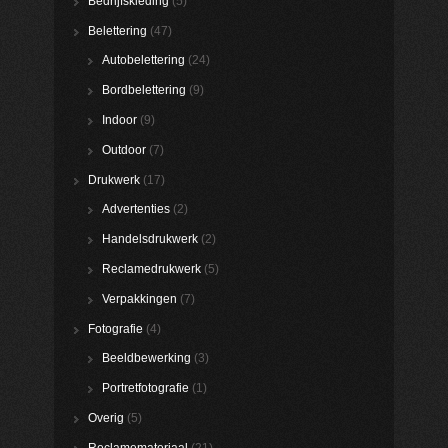
Bedrijfskleding
(5)
Belettering
(47)
Autobelettering
(24)
Bordbelettering
(9)
Indoor
(9)
Outdoor
(7)
Drukwerk
(17)
Advertenties
(2)
Handelsdrukwerk
(2)
Reclamedrukwerk
(5)
Verpakkingen
(7)
Fotografie
(4)
Beeldbewerking
(3)
Portretfotografie
(1)
Overig
(5)