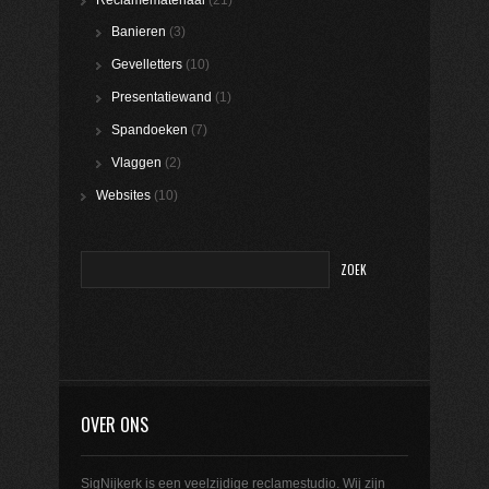
Reclamemateriaal
(21)
Banieren
(3)
Gevelletters
(10)
Presentatiewand
(1)
Spandoeken
(7)
Vlaggen
(2)
Websites
(10)
OVER ONS
SigNijkerk is een veelzijdige reclamestudio. Wij zijn