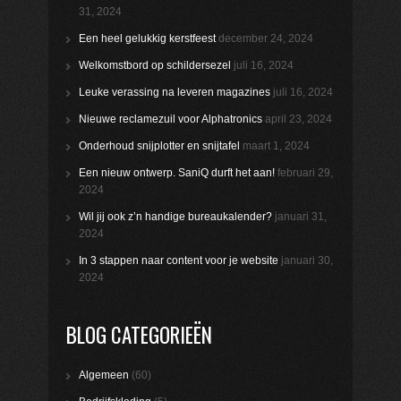
31, 2024
Een heel gelukkig kerstfeest
december 24, 2024
Welkomstbord op schildersezel
juli 16, 2024
Leuke verassing na leveren magazines
juli 16, 2024
Nieuwe reclamezuil voor Alphatronics
april 23, 2024
Onderhoud snijplotter en snijtafel
maart 1, 2024
Een nieuw ontwerp. SaniQ durft het aan!
februari 29,
2024
Wil jij ook z’n handige bureaukalender?
januari 31,
2024
In 3 stappen naar content voor je website
januari 30,
2024
BLOG CATEGORIEËN
Algemeen
(60)