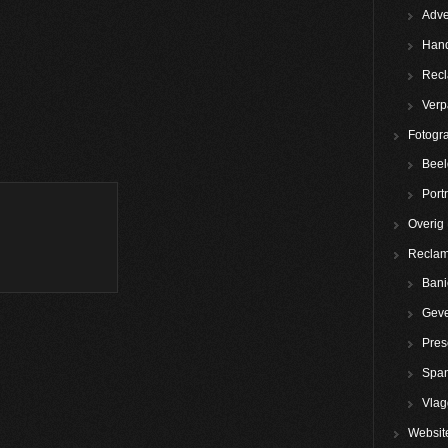
Adve
Hand
Rec
Verp
Fotogra
Beel
Portr
Overig
Reclam
Bani
Geve
Pres
Spa
Vla
Websit