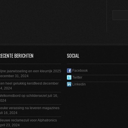
RECENTE BERICHTEN
SOCIAL
Facebook
ijne jaarwisseling en een kleurrijk 2025
december 31, 2024
Twitter
en heel gelukkig kerstfeest
december
Linkedin
4, 2024
elkomstbord op schildersezel
juli 16,
2024
euke verassing na leveren magazines
uli 16, 2024
ieuwe reclamezuil voor Alphatronics
pril 23, 2024