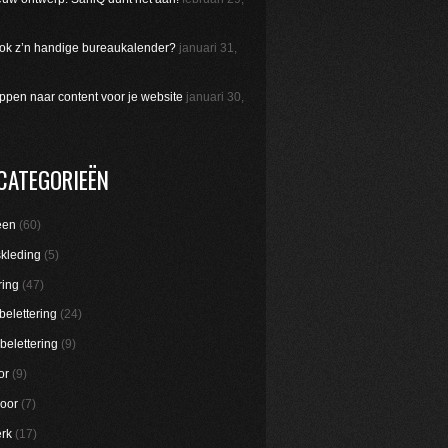
 ook z’n handige bureaukalender?
januari 31,
appen naar content voor je website
januari 30,
CATEGORIEËN
een
(60)
skleding
(5)
ring
(47)
belettering
(24)
belettering
(9)
or
(9)
oor
(7)
rk
(17)