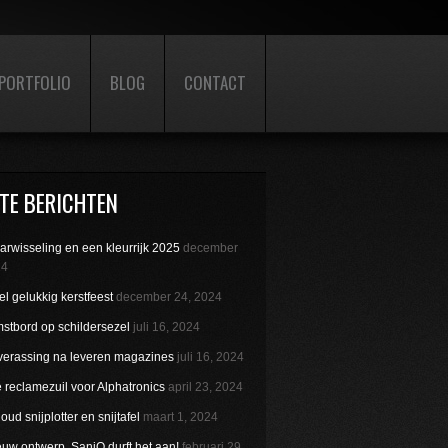
PORTFOLIO
BLOG
CONTACT
TE BERICHTEN
aarwisseling en een kleurrijk 2025
december
24
l gelukkig kerstfeest
december 24, 2024
stbord op schildersezel
juli 16, 2024
verassing na leveren magazines
juli 16, 2024
reclamezuil voor Alphatronics
april 23, 2024
ud snijplotter en snijtafel
maart 1, 2024
uw ontwerp. SaniQ durft het aan!
februari 29,