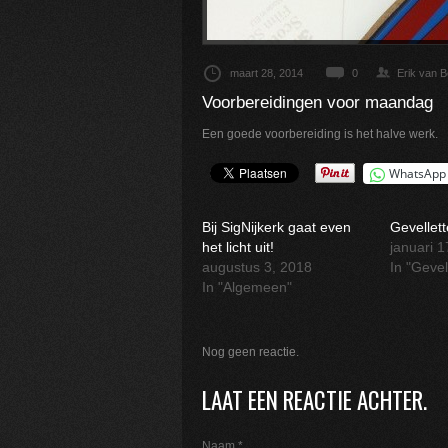
maart 28, 2014
0
Erik van 
Voorbereidingen voor maandag
Een goede voorbereiding is het halve werk.
WhatsApp
Bij SigNijkerk gaat even
Gevellett
het licht uit!
januari 
augustus 3, 2018
In "Gevel
In "Algemeen"
Nog geen reactie.
LAAT EEN REACTIE ACHTER.
Naam
*