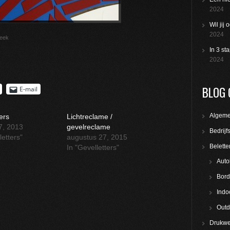
2024
Wil jij
2024
Beek
In 3 st
2024
BLOG 
E-mail
Algem
ers
Lichtreclame /
17, 2013
gevelreclame
Bedrijf
letters"
augustus 27, 2015
Belette
In "Gevelletters"
Auto
Bord
Indo
Outd
Drukwe