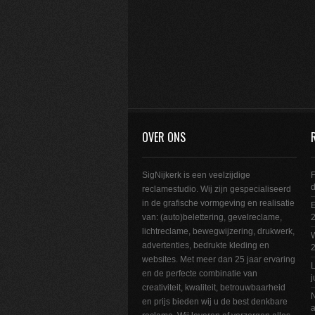
OVER ONS
SigNijkerk is een veelzijdige
F
reclamestudio. Wij zijn gespecialiseerd
in de grafische vormgeving en realisatie
E
van: (auto)belettering, gevelreclame,
2
lichtreclame, bewegwijzering, drukwerk,
W
advertenties, bedrukte kleding en
websites. Met meer dan 25 jaar ervaring
L
en de perfecte combinatie van
j
creativiteit, kwaliteit, betrouwbaarheid
N
en prijs bieden wij u de best denkbare
a