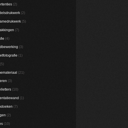
rtenties
(2)
elsdrukwerk
(2)
lamedrukwerk
(5)
akkingen
(7)
fie
(4)
dbewerking
(3)
etfotografie
(1)
(5)
emateriaal
(21)
eren
(3)
lletters
(10)
entatiewand
(1)
ndoeken
(7)
ggen
(2)
es
(10)