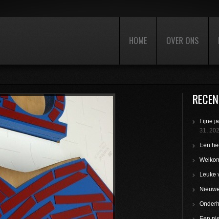
HOME
OVER ONS
RECEN
Fijne j
31, 20
Een hee
Welkom
Leuke 
Nieuwe 
Onderho
Een nie