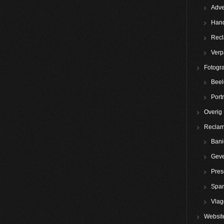
Adve
Hand
Rec
Verp
Fotogra
Beel
Portr
Overig
Reclam
Bani
Geve
Pres
Spa
Vla
Websit