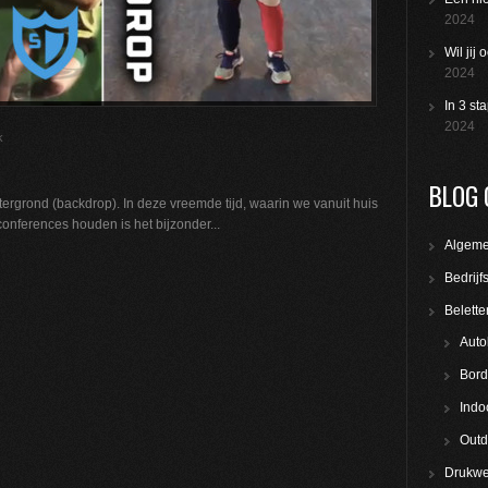
2024
Wil jij
2024
In 3 st
2024
k
BLOG 
tergrond (backdrop). In deze vreemde tijd, waarin we vanuit huis
conferences houden is het bijzonder...
Algem
Bedrijf
Belette
Auto
Bord
Indo
Outd
Drukwe