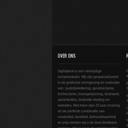
OVER ONS
SigNijkerk is een veelzijdige
F
reclamestudio. Wij zijn gespecialiseerd
in de grafische vormgeving en realisatie
E
van: (auto)belettering, gevelreclame,
2
lichtreclame, bewegwijzering, drukwerk,
W
advertenties, bedrukte kleding en
websites. Met meer dan 25 jaar ervaring
L
en de perfecte combinatie van
j
creativiteit, kwaliteit, betrouwbaarheid
N
en prijs bieden wij u de best denkbare
a