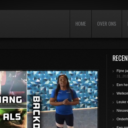
HOME
OVER ONS
RECEN
Fijne j
31, 20
Een hee
Welkom
Leuke 
Nieuwe 
Onderho
Een nie