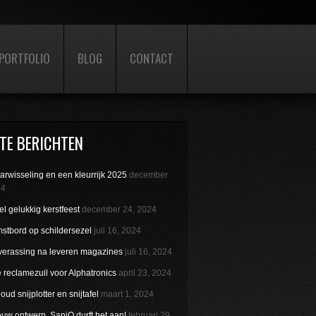
PORTFOLIO
BLOG
CONTACT
TE BERICHTEN
aarwisseling en een kleurrijk 2025
december
24
l gelukkig kerstfeest
december 24, 2024
stbord op schildersezel
juli 16, 2024
verassing na leveren magazines
juli 16, 2024
reclamezuil voor Alphatronics
april 23, 2024
ud snijplotter en snijtafel
maart 1, 2024
uw ontwerp. SaniQ durft het aan!
februari 29,