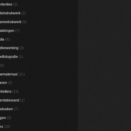
rtenties
(2)
elsdrukwerk
(2)
lamedrukwerk
(5)
akkingen
(7)
fie
(4)
dbewerking
(3)
etfotografie
(1)
(5)
emateriaal
(21)
eren
(3)
lletters
(10)
entatiewand
(1)
ndoeken
(7)
ggen
(2)
es
(10)