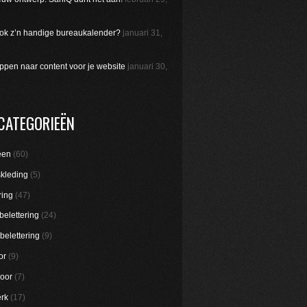
 ook z’n handige bureaukalender?
januari 31,
appen naar content voor je website
januari 30,
CATEGORIEËN
een
(60)
skleding
(5)
ring
(47)
belettering
(24)
belettering
(9)
or
(9)
oor
(7)
rk
(17)