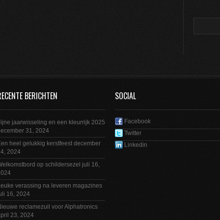
RECENTE BERICHTEN
SOCIAL
Facebook
ijne jaarwisseling en een kleurrijk 2025
december 31, 2024
Twitter
en heel gelukkig kerstfeest
december
Linkedin
4, 2024
elkomstbord op schildersezel
juli 16,
2024
euke verassing na leveren magazines
uli 16, 2024
ieuwe reclamezuil voor Alphatronics
pril 23, 2024