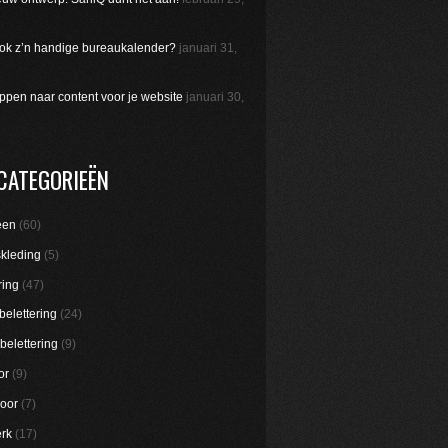
 ook z’n handige bureaukalender?
januari 31,
appen naar content voor je website
januari 30,
CATEGORIEËN
een
(60)
skleding
(5)
ring
(47)
belettering
(24)
belettering
(9)
or
(9)
oor
(7)
rk
(17)