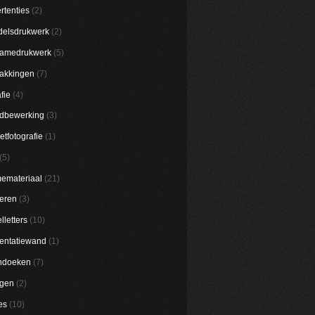
rtenties
(2)
elsdrukwerk
(2)
lamedrukwerk
(5)
akkingen
(7)
fie
(4)
dbewerking
(3)
etfotografie
(1)
(5)
emateriaal
(21)
eren
(3)
lletters
(10)
entatiewand
(1)
ndoeken
(7)
ggen
(2)
es
(10)