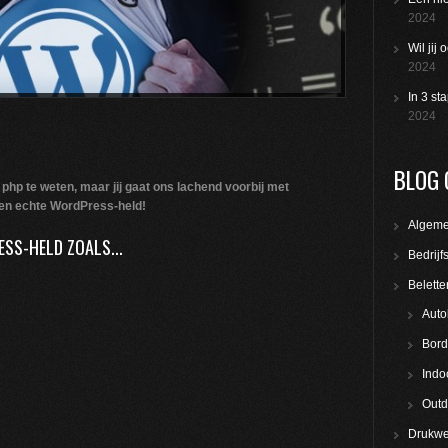
2024
Wil jij
2024
In 3 st
2024
BLOG 
 php te weten,
maar jij gaat ons lachend voorbij met
een echte WordPress-held!
Algem
ESS-HELD ZOALS...
Bedrijf
Belette
Auto
Bord
Indo
Outd
Drukwe