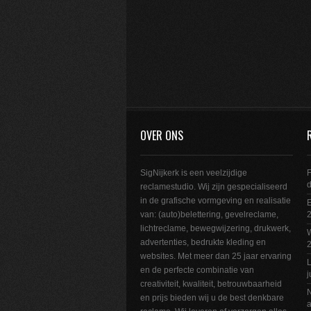
OVER ONS
SigNijkerk is een veelzijdige
F
reclamestudio. Wij zijn gespecialiseerd
in de grafische vormgeving en realisatie
E
van: (auto)belettering, gevelreclame,
2
lichtreclame, bewegwijzering, drukwerk,
W
advertenties, bedrukte kleding en
websites. Met meer dan 25 jaar ervaring
L
en de perfecte combinatie van
j
creativiteit, kwaliteit, betrouwbaarheid
N
en prijs bieden wij u de best denkbare
a