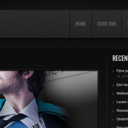
HOME
OVER ONS
RECEN
Fijne j
31, 20
Een hee
Welkom
Leuke 
Nieuwe 
Onderho
Een nie