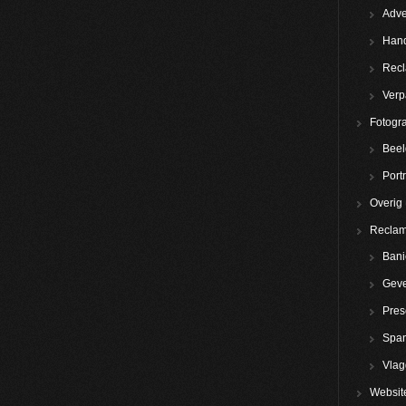
Adve
Hand
Rec
Verp
Fotogra
Beel
Portr
Overig
Reclam
Bani
Geve
Pres
Spa
Vla
Websit