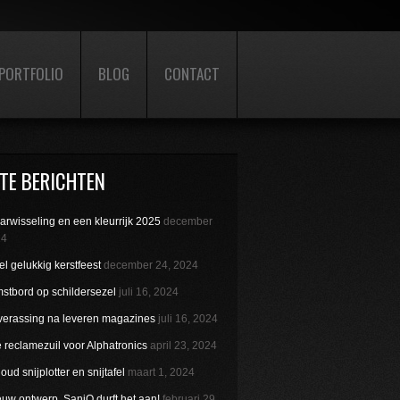
PORTFOLIO
BLOG
CONTACT
TE BERICHTEN
aarwisseling en een kleurrijk 2025
december
24
l gelukkig kerstfeest
december 24, 2024
stbord op schildersezel
juli 16, 2024
verassing na leveren magazines
juli 16, 2024
reclamezuil voor Alphatronics
april 23, 2024
ud snijplotter en snijtafel
maart 1, 2024
uw ontwerp. SaniQ durft het aan!
februari 29,