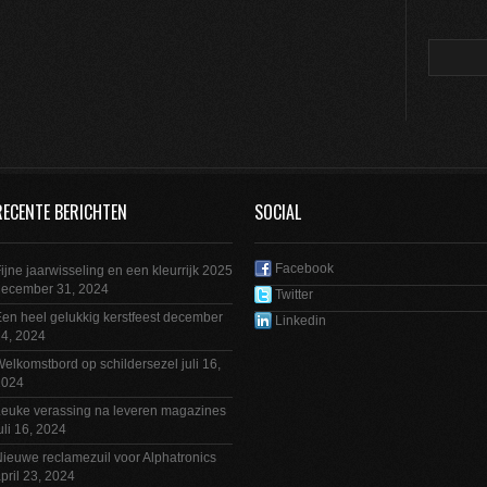
RECENTE BERICHTEN
SOCIAL
Facebook
ijne jaarwisseling en een kleurrijk 2025
december 31, 2024
Twitter
en heel gelukkig kerstfeest
december
Linkedin
4, 2024
elkomstbord op schildersezel
juli 16,
2024
euke verassing na leveren magazines
uli 16, 2024
ieuwe reclamezuil voor Alphatronics
pril 23, 2024