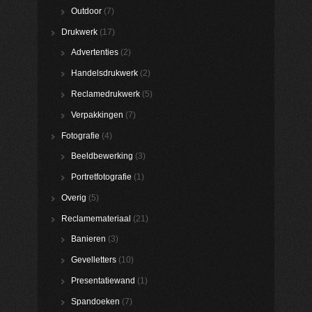
Outdoor
(7)
Drukwerk
(17)
Advertenties
(2)
Handelsdrukwerk
(2)
Reclamedrukwerk
(5)
Verpakkingen
(7)
Fotografie
(4)
Beeldbewerking
(3)
Portretfotografie
(1)
Overig
(5)
Reclamemateriaal
(21)
Banieren
(3)
Gevelletters
(10)
Presentatiewand
(1)
Spandoeken
(7)