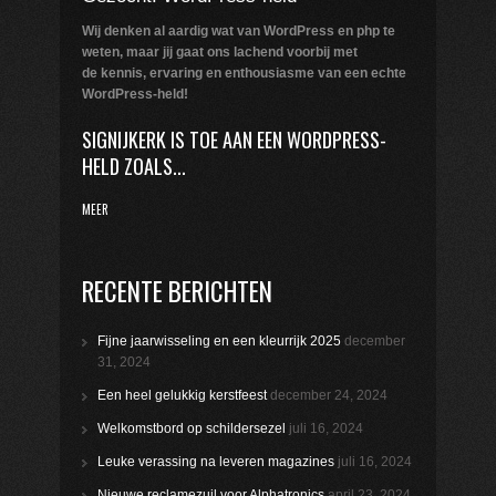
Wij denken al aardig wat van WordPress en php te
weten,
maar jij gaat ons lachend voorbij met
de kennis, ervaring en enthousiasme van een echte
WordPress-held!
SIGNIJKERK IS TOE AAN EEN WORDPRESS-
HELD ZOALS...
MEER
RECENTE BERICHTEN
Fijne jaarwisseling en een kleurrijk 2025
december
31, 2024
Een heel gelukkig kerstfeest
december 24, 2024
Welkomstbord op schildersezel
juli 16, 2024
Leuke verassing na leveren magazines
juli 16, 2024
Nieuwe reclamezuil voor Alphatronics
april 23, 2024