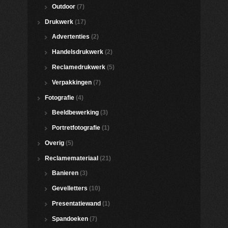
Outdoor
(7)
Drukwerk
(17)
Advertenties
(2)
Handelsdrukwerk
(2)
Reclamedrukwerk
(5)
Verpakkingen
(7)
Fotografie
(4)
Beeldbewerking
(3)
Portretfotografie
(1)
Overig
(5)
Reclamemateriaal
(21)
Banieren
(3)
Gevelletters
(10)
Presentatiewand
(1)
Spandoeken
(7)