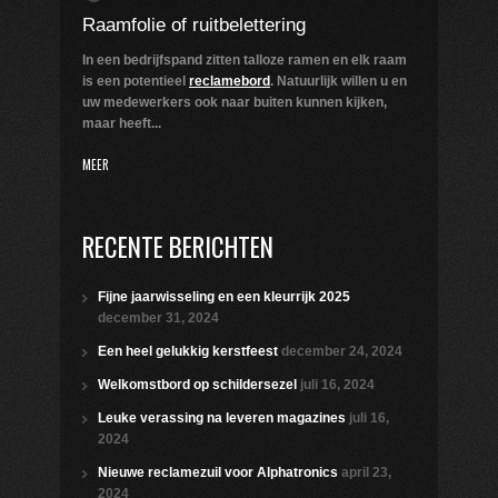
Raamfolie of ruitbelettering
In een bedrijfspand zitten talloze ramen en elk raam
is een potentieel
reclamebord
. Natuurlijk willen u en
uw medewerkers ook naar buiten kunnen kijken,
maar heeft...
MEER
RECENTE BERICHTEN
Fijne jaarwisseling en een kleurrijk 2025
december 31, 2024
Een heel gelukkig kerstfeest
december 24, 2024
Welkomstbord op schildersezel
juli 16, 2024
Leuke verassing na leveren magazines
juli 16,
2024
Nieuwe reclamezuil voor Alphatronics
april 23,
2024