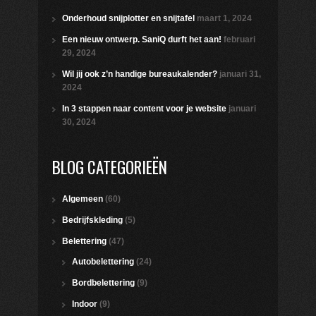
Onderhoud snijplotter en snijtafel
maart 1, 2024
Een nieuw ontwerp. SaniQ durft het aan!
februari
29, 2024
Wil jij ook z’n handige bureaukalender?
januari 31,
2024
In 3 stappen naar content voor je website
januari
30, 2024
BLOG CATEGORIEËN
Algemeen
(60)
Bedrijfskleding
(5)
Belettering
(47)
Autobelettering
(24)
Bordbelettering
(9)
Indoor
(9)