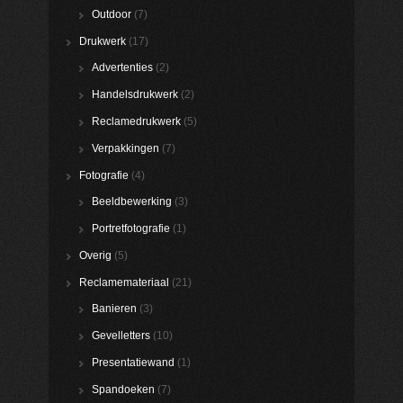
Outdoor
(7)
Drukwerk
(17)
Advertenties
(2)
Handelsdrukwerk
(2)
Reclamedrukwerk
(5)
Verpakkingen
(7)
Fotografie
(4)
Beeldbewerking
(3)
Portretfotografie
(1)
Overig
(5)
Reclamemateriaal
(21)
Banieren
(3)
Gevelletters
(10)
Presentatiewand
(1)
Spandoeken
(7)