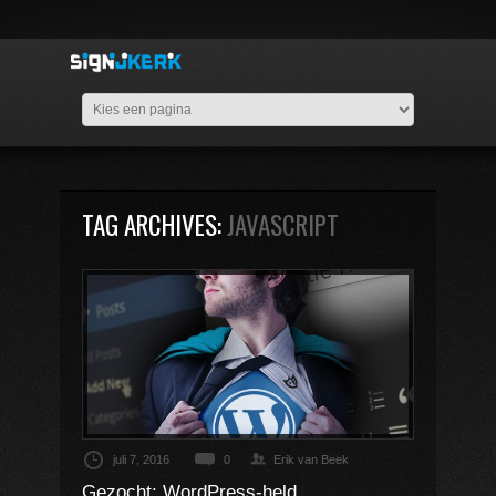
TAG ARCHIVES:
JAVASCRIPT
juli 7, 2016
0
Erik van Beek
Gezocht: WordPress-held