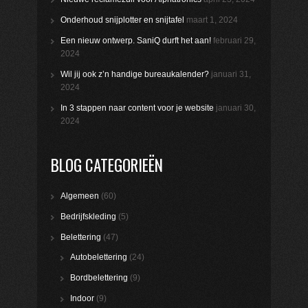
Onderhoud snijplotter en snijtafel
maart 1, 2024
Een nieuw ontwerp. SaniQ durft het aan!
februari 29,
2024
Wil jij ook z’n handige bureaukalender?
januari 31,
2024
In 3 stappen naar content voor je website
januari 30,
2024
BLOG CATEGORIEËN
Algemeen
(60)
Bedrijfskleding
(5)
Belettering
(47)
Autobelettering
(24)
Bordbelettering
(9)
Indoor
(9)