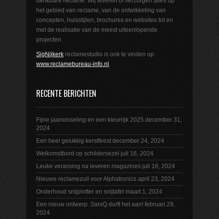
denkbare reclame. Wij leveren of verzorgen alles op
het gebied van reclame, van de ontwikkeling van
concepten, huisstijlen, brochures en websites tot en
met de realisatie van de meest uiteenlopende
projecten.
SigNijkerk
reclamestudio is ook te vinden op
www.reclamebureau-info.nl
.
RECENTE BERICHTEN
Fijne jaarwisseling en een kleurrijk 2025
december 31,
2024
Een heel gelukkig kerstfeest
december 24, 2024
Welkomstbord op schildersezel
juli 16, 2024
Leuke verassing na leveren magazines
juli 16, 2024
Nieuwe reclamezuil voor Alphatronics
april 23, 2024
Onderhoud snijplotter en snijtafel
maart 1, 2024
Een nieuw ontwerp. SaniQ durft het aan!
februari 29,
2024