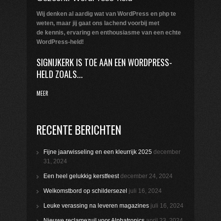
Wij denken al aardig wat van WordPress en php te
weten,
maar jij gaat ons lachend voorbij met
de kennis, ervaring en enthousiasme van een echte
WordPress-held!
SIGNIJKERK IS TOE AAN EEN WORDPRESS-
HELD ZOALS...
MEER
RECENTE BERICHTEN
Fijne jaarwisseling en een kleurrijk 2025
december
31, 2024
Een heel gelukkig kerstfeest
december 24, 2024
Welkomstbord op schildersezel
juli 16, 2024
Leuke verassing na leveren magazines
juli 16, 2024
Nieuwe reclamezuil voor Alphatronics
april 23, 2024