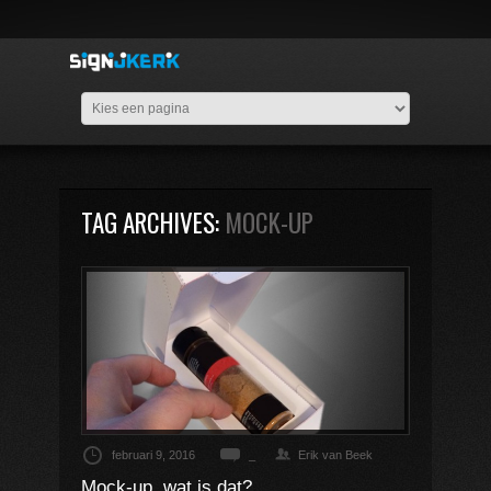
TAG ARCHIVES:
MOCK-UP
februari 9, 2016
_
Erik van Beek
Mock-up, wat is dat?