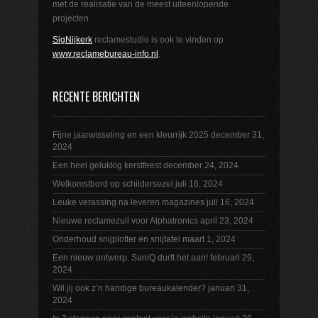
met de realisatie van de meest uiteenlopende
projecten.
SigNijkerk
reclamestudio is ook te vinden op
www.reclamebureau-info.nl
.
RECENTE BERICHTEN
Fijne jaarwisseling en een kleurrijk 2025
december 31,
2024
Een heel gelukkig kerstfeest
december 24, 2024
Welkomstbord op schildersezel
juli 16, 2024
Leuke verassing na leveren magazines
juli 16, 2024
Nieuwe reclamezuil voor Alphatronics
april 23, 2024
Onderhoud snijplotter en snijtafel
maart 1, 2024
Een nieuw ontwerp. SaniQ durft het aan!
februari 29,
2024
Wil jij ook z’n handige bureaukalender?
januari 31,
2024