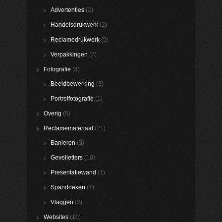
Advertenties
(2)
Handelsdrukwerk
(2)
Reclamedrukwerk
(5)
Verpakkingen
(7)
Fotografie
(4)
Beeldbewerking
(3)
Portretfotografie
(1)
Overig
(5)
Reclamemateriaal
(21)
Banieren
(3)
Gevelletters
(10)
Presentatiewand
(1)
Spandoeken
(7)
Vlaggen
(2)
Websites
(10)