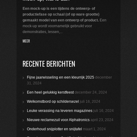
Een mock-up is een tijdens de ontwerp- of
productiefase op schaal (of op ware grootte)
gemaakt model van een ontwerp of product.
Een
mock-up wordt voornamelijk gebruikt voor
demonstraties, lessen,...
MEER
RECENTE BERICHTEN
Fijne jaarwisseling en een kleurrijk 2025
december
31, 2024
Een heel gelukkig kerstfeest
december 24, 2024
Welkomstbord op schildersezel
juli 16, 2024
Leuke verassing na leveren magazines
juli 16, 2024
Nieuwe reclamezuil voor Alphatronics
april 23, 2024
Onderhoud snijplotter en snijtafel
maart 1, 2024