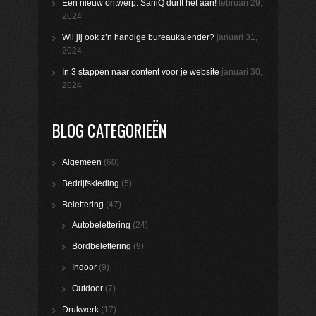
Een nieuw ontwerp. SaniQ durft het aan!
februari 29,
2024
Wil jij ook z’n handige bureaukalender?
januari 31,
2024
In 3 stappen naar content voor je website
januari 30,
2024
BLOG CATEGORIEËN
Algemeen
(60)
Bedrijfskleding
(5)
Belettering
(47)
Autobelettering
(24)
Bordbelettering
(9)
Indoor
(9)
Outdoor
(7)
Drukwerk
(17)