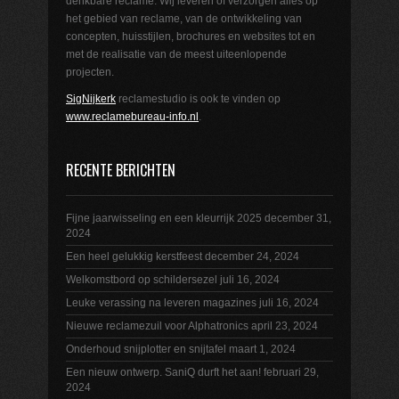
denkbare reclame. Wij leveren of verzorgen alles op
het gebied van reclame, van de ontwikkeling van
concepten, huisstijlen, brochures en websites tot en
met de realisatie van de meest uiteenlopende
projecten.
SigNijkerk
reclamestudio is ook te vinden op
www.reclamebureau-info.nl
.
RECENTE BERICHTEN
Fijne jaarwisseling en een kleurrijk 2025
december 31,
2024
Een heel gelukkig kerstfeest
december 24, 2024
Welkomstbord op schildersezel
juli 16, 2024
Leuke verassing na leveren magazines
juli 16, 2024
Nieuwe reclamezuil voor Alphatronics
april 23, 2024
Onderhoud snijplotter en snijtafel
maart 1, 2024
Een nieuw ontwerp. SaniQ durft het aan!
februari 29,
2024