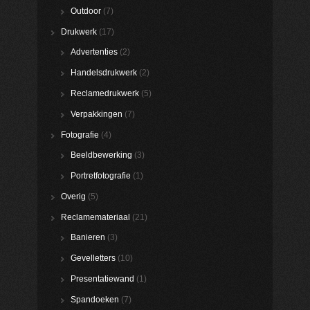
Outdoor
(7)
Drukwerk
(17)
Advertenties
(2)
Handelsdrukwerk
(2)
Reclamedrukwerk
(5)
Verpakkingen
(7)
Fotografie
(4)
Beeldbewerking
(3)
Portretfotografie
(1)
Overig
(5)
Reclamemateriaal
(21)
Banieren
(3)
Gevelletters
(10)
Presentatiewand
(1)
Spandoeken
(7)