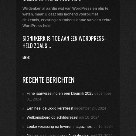
Wij denken al aardig wat van WordPress en php te
weten,
maar jij gaat ons lachend voorbij met
de kennis, ervaring en enthousiasme van een echte
WordPress-held!
SIGNIJKERK IS TOE AAN EEN WORDPRESS-
HELD ZOALS...
MEER
RECENTE BERICHTEN
Fijne jaarwisseling en een kleurrijk 2025
december
31, 2024
Een heel gelukkig kerstfeest
december 24, 2024
Welkomstbord op schildersezel
juli 16, 2024
Leuke verassing na leveren magazines
juli 16, 2024
Nieuwe reclamezuil voor Alphatronics
april 23, 2024