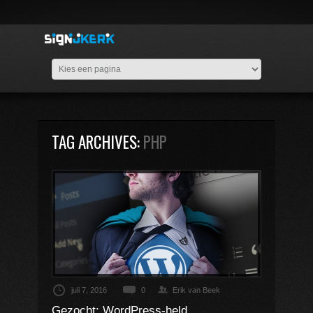
TAG ARCHIVES:
PHP
juli 7, 2016
0
Erik van Beek
Gezocht: WordPress-held