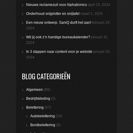
Nieuwe reclamezuil voor Alphatronics
april 23, 2024
Onderhoud snijplotter en snijtafel
maart 1, 2024
Een nieuw ontwerp. SaniQ durft het aan!
februari 29,
2024
Wil jij ook z’n handige bureaukalender?
januari 31,
2024
In 3 stappen naar content voor je website
januari 30,
2024
BLOG CATEGORIEËN
Algemeen
(60)
Bedrijfskleding
(5)
Belettering
(47)
Autobelettering
(24)
Bordbelettering
(9)