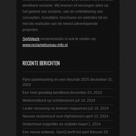
denkbare reclame. Wij leveren of verzorgen alles op
het gebied van reclame, van de ontwikkeling van
concepten, huisstijlen, brochures en websites tot en
met de realisatie van de meest uiteenlopende
projecten.
SigNijkerk
reclamestudio is ook te vinden op
www.reclamebureau-info.nl
.
RECENTE BERICHTEN
Fijne jaarwisseling en een kleurrijk 2025
december 31,
2024
Een heel gelukkig kerstfeest
december 24, 2024
Welkomstbord op schildersezel
juli 16, 2024
Leuke verassing na leveren magazines
juli 16, 2024
Nieuwe reclamezuil voor Alphatronics
april 23, 2024
Onderhoud snijplotter en snijtafel
maart 1, 2024
Een nieuw ontwerp. SaniQ durft het aan!
februari 29,