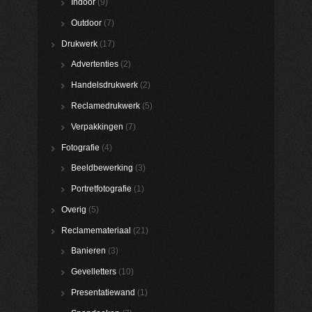
Indoor
(9)
Outdoor
(7)
Drukwerk
(17)
Advertenties
(2)
Handelsdrukwerk
(2)
Reclamedrukwerk
(5)
Verpakkingen
(7)
Fotografie
(4)
Beeldbewerking
(3)
Portretfotografie
(1)
Overig
(5)
Reclamemateriaal
(21)
Banieren
(3)
Gevelletters
(10)
Presentatiewand
(1)