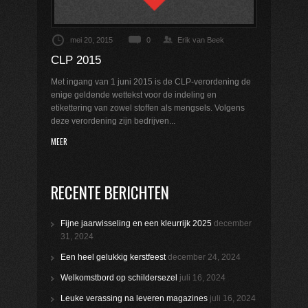
mei 20, 2015
0
Erik van Beek
CLP 2015
Met ingang van 1 juni 2015 is de CLP-verordening de
enige geldende wettekst voor de indeling en
etikettering van zowel stoffen als mengsels. Volgens
deze verordening zijn bedrijven...
MEER
RECENTE BERICHTEN
Fijne jaarwisseling en een kleurrijk 2025
december
31, 2024
Een heel gelukkig kerstfeest
december 24, 2024
Welkomstbord op schildersezel
juli 16, 2024
Leuke verassing na leveren magazines
juli 16, 2024