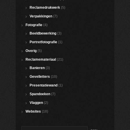
Reclamedrukwerk
(5)
Verpakkingen
(7)
Fotografie
(4)
Beeldbewerking
(3)
Portretfotografie
(1)
Overig
(5)
Reclamemateriaal
(21)
Banieren
(3)
Gevelletters
(10)
Presentatiewand
(1)
Spandoeken
(7)
Vlaggen
(2)
Websites
(10)