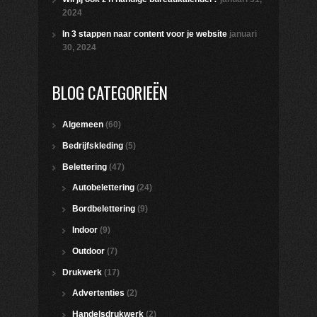
2024
In 3 stappen naar content voor je website
januari
30, 2024
BLOG CATEGORIEËN
Algemeen
(60)
Bedrijfskleding
(5)
Belettering
(47)
Autobelettering
(24)
Bordbelettering
(9)
Indoor
(9)
Outdoor
(7)
Drukwerk
(17)
Advertenties
(2)
Handelsdrukwerk
(2)