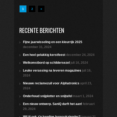
1
2
»
RECENTE BERICHTEN
Fijne jaarwisseling en een kleurrijk 2025
december 31, 2024
Een heel gelukkig kerstfeest
december 24, 2024
Welkomstbord op schildersezel
juli 16, 2024
Leuke verassing na leveren magazines
juli 16,
2024
Nieuwe reclamezuil voor Alphatronics
april 23,
2024
Onderhoud snijplotter en snijtafel
maart 1, 2024
Een nieuw ontwerp. SaniQ durft het aan!
februari
29, 2024
Wil jij ook z’n handige bureaukalender?
januari 31,