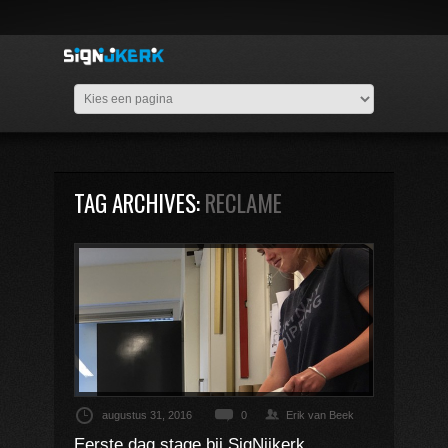
TAG ARCHIVES:
RECLAME
augustus 31, 2016
0
Erik van Beek
Eerste dag stage bij SigNijkerk