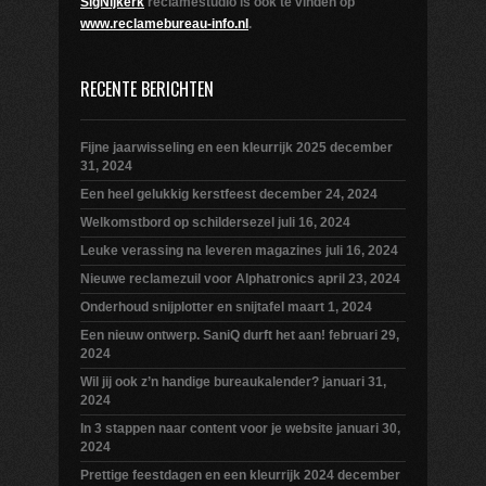
SigNijkerk
reclamestudio is ook te vinden op
www.reclamebureau-info.nl
.
RECENTE BERICHTEN
Fijne jaarwisseling en een kleurrijk 2025
december
31, 2024
Een heel gelukkig kerstfeest
december 24, 2024
Welkomstbord op schildersezel
juli 16, 2024
Leuke verassing na leveren magazines
juli 16, 2024
Nieuwe reclamezuil voor Alphatronics
april 23, 2024
Onderhoud snijplotter en snijtafel
maart 1, 2024
Een nieuw ontwerp. SaniQ durft het aan!
februari 29,
2024
Wil jij ook z’n handige bureaukalender?
januari 31,
2024
In 3 stappen naar content voor je website
januari 30,
2024
Prettige feestdagen en een kleurrijk 2024
december