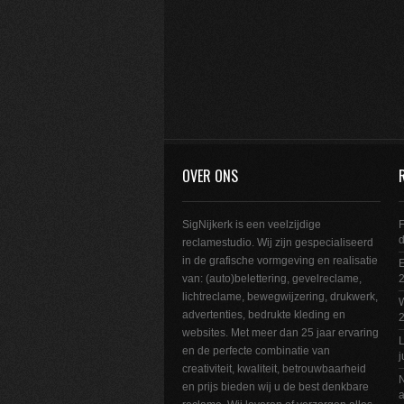
OVER ONS
SigNijkerk is een veelzijdige
F
reclamestudio. Wij zijn gespecialiseerd
in de grafische vormgeving en realisatie
E
van: (auto)belettering, gevelreclame,
2
lichtreclame, bewegwijzering, drukwerk,
W
advertenties, bedrukte kleding en
websites. Met meer dan 25 jaar ervaring
L
en de perfecte combinatie van
j
creativiteit, kwaliteit, betrouwbaarheid
N
en prijs bieden wij u de best denkbare
a