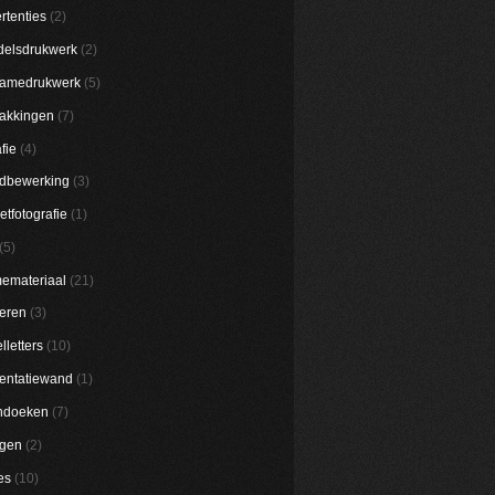
rtenties
(2)
elsdrukwerk
(2)
lamedrukwerk
(5)
akkingen
(7)
fie
(4)
dbewerking
(3)
etfotografie
(1)
(5)
emateriaal
(21)
eren
(3)
lletters
(10)
entatiewand
(1)
ndoeken
(7)
ggen
(2)
es
(10)