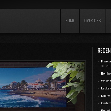
HOME
OVER ONS
RECEN
Fijne j
31, 20
Een hee
Welkom
Leuke 
Nieuwe 
Onderho
Een nie