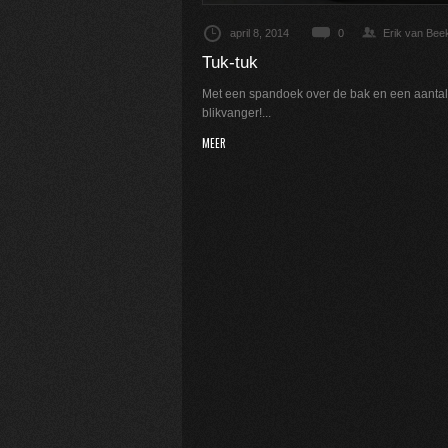
april 8, 2014
0
Erik van Bee
Tuk-tuk
Met een spandoek over de bak en een aantal m
blikvanger!...
MEER