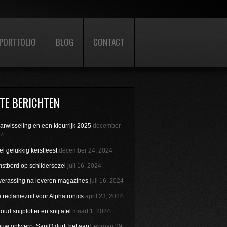
PORTFOLIO
BLOG
CONTACT
TE BERICHTEN
aarwisseling en een kleurrijk 2025
december
24
l gelukkig kerstfeest
december 24, 2024
stbord op schildersezel
juli 16, 2024
verassing na leveren magazines
juli 16, 2024
reclamezuil voor Alphatronics
april 23, 2024
ud snijplotter en snijtafel
maart 1, 2024
uw ontwerp. SaniQ durft het aan!
februari 29,