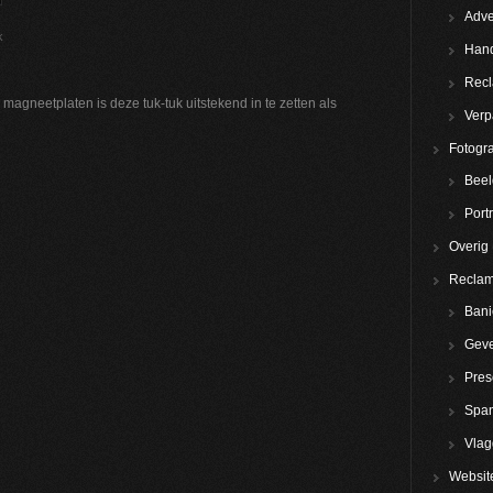
Adve
k
Hand
Rec
agneetplaten is deze tuk-tuk uitstekend in te zetten als
Verp
Fotogra
Beel
Portr
Overig
Reclam
Bani
Geve
Pres
Spa
Vla
Websit