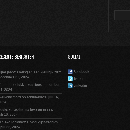
RECENTE BERICHTEN
SOCIAL
Facebook
ijne jaarwisseling en een kleurrijk 2025
december 31, 2024
Twitter
en heel gelukkig kerstfeest
december
Linkedin
4, 2024
elkomstbord op schildersezel
juli 16,
2024
euke verassing na leveren magazines
uli 16, 2024
ieuwe reclamezuil voor Alphatronics
pril 23, 2024