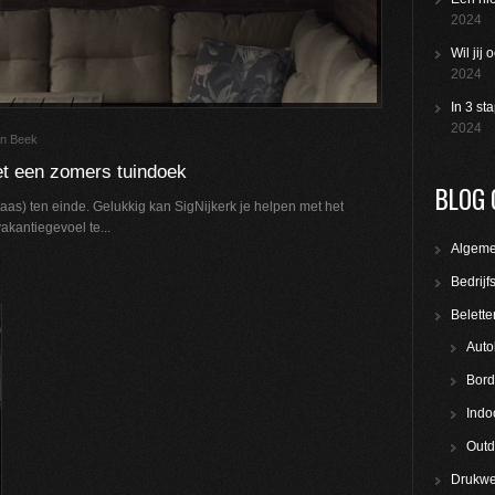
2024
Wil jij
2024
In 3 st
2024
an Beek
et een zomers tuindoek
BLOG 
aas) ten einde. Gelukkig kan SigNijkerk je helpen met het
kantiegevoel te...
Algem
Bedrijf
Belette
Auto
Bord
Indo
Outd
Drukwe