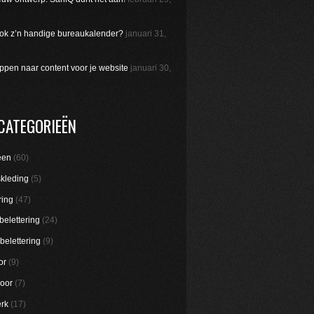
 ook z’n handige bureaukalender?
januari 31,
appen naar content voor je website
januari 30,
CATEGORIEËN
een
(60)
skleding
(5)
ring
(47)
belettering
(24)
belettering
(9)
or
(9)
oor
(7)
rk
(17)