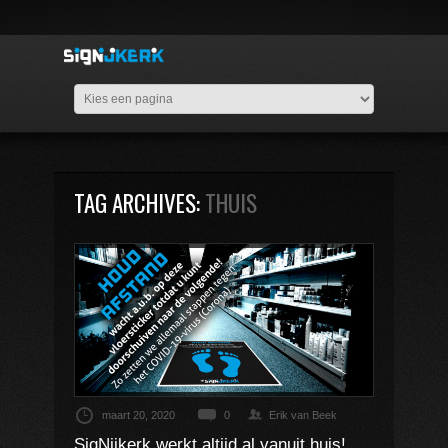
TAG ARCHIVES:
THUIS
maart 20, 2020
0
Erik van Beek
SigNijkerk werkt altijd al vanuit huis!