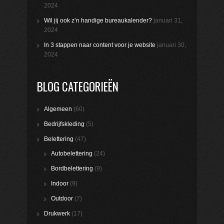
2024
Wil jij ook z’n handige bureaukalender?
januari 31,
2024
In 3 stappen naar content voor je website
januari 30,
2024
BLOG CATEGORIEËN
Algemeen
(60)
Bedrijfskleding
(5)
Belettering
(47)
Autobelettering
(24)
Bordbelettering
(9)
Indoor
(9)
Outdoor
(7)
Drukwerk
(17)