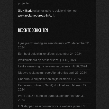
projecten.
SigNijkerk
reclamestudio is ook te vinden op
www.reclamebureau-info.nl
.
RECENTE BERICHTEN
Fijne jaarwisseling en een kleurrijk 2025
december 31,
2024
Een heel gelukkig kerstfeest
december 24, 2024
Welkomstbord op schildersezel
juli 16, 2024
Leuke verassing na leveren magazines
juli 16, 2024
Nieuwe reclamezuil voor Alphatronics
april 23, 2024
Onderhoud snijplotter en snijtafel
maart 1, 2024
Een nieuw ontwerp. SaniQ durft het aan!
februari 29,
2024
Wil jij ook z’n handige bureaukalender?
januari 31,
2024
In 3 stappen naar content voor je website
januari 30,