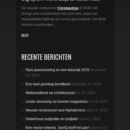
De situatie omtrent het
Coronavirus
(COVID-19)
brengt veel onzekerheid met zich mee, maar het
belangrijkste blijft uw (en onze) gezondheid. Om dit te
kunnen waarborgen...
MEER
RECENTE BERICHTEN
Fijne jaarwisseling en een kleurrijk 2025
december
31, 2024
Een heel gelukkig kerstfeest
december 24, 2024
Welkomstbord op schildersezel
juli 16, 2024
Leuke verassing na leveren magazines
juli 16, 2024
Nieuwe reclamezuil voor Alphatronics
april 23, 2024
Onderhoud snijplotter en snijtafel
maart 1, 2024
Een nieuw ontwerp. SaniQ durft het aan!
februari 29,