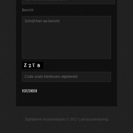
Bericht
SigNijkerk reclamestudio © 2017 |
privacyverklaring