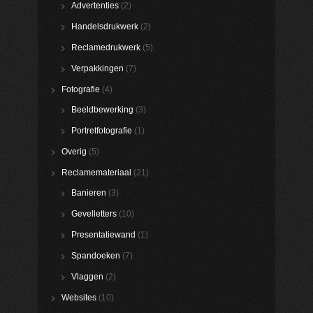
Advertenties
(2)
Handelsdrukwerk
(2)
Reclamedrukwerk
(5)
Verpakkingen
(7)
Fotografie
(4)
Beeldbewerking
(3)
Portretfotografie
(1)
Overig
(5)
Reclamemateriaal
(21)
Banieren
(3)
Gevelletters
(10)
Presentatiewand
(1)
Spandoeken
(7)
Vlaggen
(2)
Websites
(10)