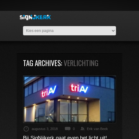
TAG ARCHIVES:
VERLICHTING
augustus 3, 2018
0
Erik van Beek
Bij SigNijkerk gaat even het licht uit!