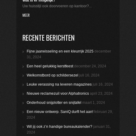
Wat is er mogelijk?
Uw huisstijl ook doorvoeren op kantoor?...
MEER
RECENTE BERICHTEN
Fijne jaarwisseling en een kleurrijk 2025
december
31, 2024
Een heel gelukkig kerstfeest
december 24, 2024
Welkomstbord op schildersezel
juli 16, 2024
Leuke verassing na leveren magazines
juli 16, 2024
Nieuwe reclamezuil voor Alphatronics
april 23, 2024
Onderhoud snijplotter en snijtafel
maart 1, 2024
Een nieuw ontwerp. SaniQ durft het aan!
februari 29,
2024
Wil jij ook z’n handige bureaukalender?
januari 31,
2024