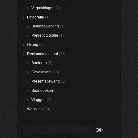
Verpakkingen
(7)
Fotografie
(4)
Beeldbewerking
(3)
Portretfotografie
(1)
Overig
(5)
Reclamemateriaal
(21)
Banieren
(3)
Gevelletters
(10)
Presentatiewand
(1)
Spandoeken
(7)
Vlaggen
(2)
Websites
(10)