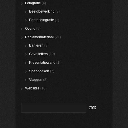
Fotografie
(4)
Beeldbewerking
(3)
Portretfotografie
(1)
Overig
(5)
Reclamemateriaal
(21)
Banieren
(3)
Gevelletters
(10)
Presentatiewand
(1)
Spandoeken
(7)
Vlaggen
(2)
Websites
(10)