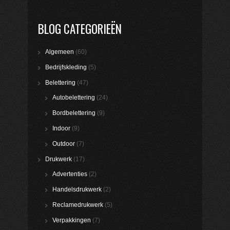
BLOG CATEGORIEËN
Algemeen
(60)
Bedrijfskleding
(5)
Belettering
(47)
Autobelettering
(24)
Bordbelettering
(9)
Indoor
(9)
Outdoor
(7)
Drukwerk
(17)
Advertenties
(2)
Handelsdrukwerk
(2)
Reclamedrukwerk
(5)
Verpakkingen
(7)