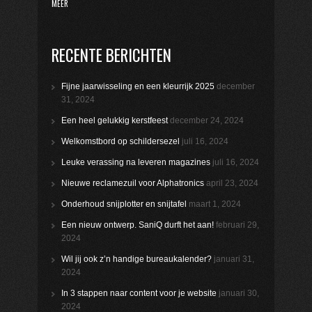
MEER
RECENTE BERICHTEN
Fijne jaarwisseling en een kleurrijk 2025
december
31, 2024
Een heel gelukkig kerstfeest
december 24, 2024
Welkomstbord op schildersezel
juli 16, 2024
Leuke verassing na leveren magazines
juli 16, 2024
Nieuwe reclamezuil voor Alphatronics
april 23, 2024
Onderhoud snijplotter en snijtafel
maart 1, 2024
Een nieuw ontwerp. SaniQ durft het aan!
februari 29,
2024
Wil jij ook z’n handige bureaukalender?
januari 31,
2024
In 3 stappen naar content voor je website
januari 30,
2024