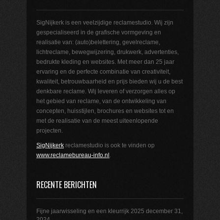
SigNijkerk is een veelzijdige reclamestudio. Wij zijn
gespecialiseerd in de grafische vormgeving en
realisatie van: (auto)belettering, gevelreclame,
lichtreclame, bewegwijzering, drukwerk, advertenties,
bedrukte kleding en websites. Met meer dan 25 jaar
ervaring en de perfecte combinatie van creativiteit,
kwaliteit, betrouwbaarheid en prijs bieden wij u de best
denkbare reclame. Wij leveren of verzorgen alles op
het gebied van reclame, van de ontwikkeling van
concepten, huisstijlen, brochures en websites tot en
met de realisatie van de meest uiteenlopende
projecten.
SigNijkerk
reclamestudio is ook te vinden op
www.reclamebureau-info.nl
.
RECENTE BERICHTEN
Fijne jaarwisseling en een kleurrijk 2025
december 31,
2024