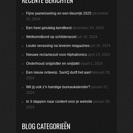
Fijne jaarwisseling en een kleurrijk 2025
december
31, 2024
Een heel gelukkig kerstfeest
december 24, 2024
Welkomstbord op schildersezel
juli 16, 2024
Leuke verassing na leveren magazines
juli 16, 2024
Nieuwe reclamezuil voor Alphatronics
april 23, 2024
Onderhoud snijplotter en snijtafel
maart 1, 2024
Een nieuw ontwerp. SaniQ durft het aan!
februari 29,
2024
Wil jij ook z’n handige bureaukalender?
januari 31,
2024
In 3 stappen naar content voor je website
januari 30,
2024
BLOG CATEGORIEËN