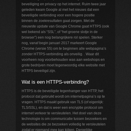
beveiliging en privacy op het internet. Ruim twee jaar
geleden kwam Google al met het nieuws dat een
beveiligde verbinding voor een hogere positie
binnen de zoekresultaten gaat zorgen. Met de
nieuwste update van Google Chrome gaat HTTPS (ook
wel bekend als “SSL”, of “het groene slotje in de
browser”) een nog belangrijkere rol spelen. Sterker
nog, vanaf begin januari 2017 markeert Google
Chrome (versie 55) om te beginnen alle webpagina’s
zonder HTTPS-verbinding als onveilig. . Waar dit
voorheen nog voorbehouden was aan webshops en
grote bedrijven moet tegenwoordig elke website met
HTTPS beveiligd zijn.
Wat is een HTTPS-verbinding?
HTTPS is de beveiligde tegenhanger van HTTP, het
protocol dat gebruikt wordt om internetpagina’s op te
vragen. HTTPS maakt gebruik van TLS (of eigenlijk:
TLS/SSL), en dat is weer een encryptie protocol om
internet verkeer te versleutelen. Het doel van deze
technologie is om communicatie tussen bezoekers en
de websites die ze bezoeken volledig te versleutelen
zodat er niemand mee kan kijken. Dergelijke