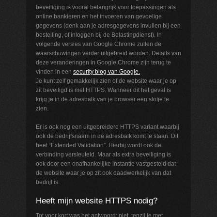
beveiliging is vooral belangrijk voor toepassingen als
online bankieren en het invoeren van gevoelige
gegevens (denk aan je adresgegevens invullen bij een
bestelling, of inloggen bij de Belastingdienst). In
volgende versies van Google Chrome zullen de
waarschuwingen verder uitgebreid worden. Details van
deze veranderingen in Google Chrome zijn terug te
vinden in een
security blog van Google.
Je kunt zelf gemakkelijk zien of de website waar je op
zit beveiligd is met HTTPS. Wanneer dit het geval is
krijg je in de adresbalk van je browser een slotje te
zien.
Er is ook nog een uitgebreidere HTTPS variant waarbij
ook de bedrijfsnaam in de adresbalk komt te staan. Dit
heet “Extended Validation”. Hierbij wordt ook de
verbinding versleuteld. Maar als extra beveiliging is
ook door een onafhankelijke instantie vastgesteld dat
de website waar je op zit ook daadwerkelijk van dat
bedrijf is.
Heeft mijn website HTTPS nodig?
Tot voor kort was het antwoord: niet, tenzij je met