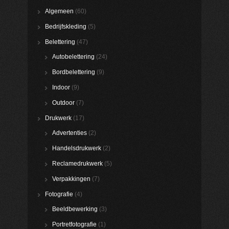
Algemeen
(60)
Bedrijfskleding
(5)
Belettering
(47)
Autobelettering
(24)
Bordbelettering
(9)
Indoor
(9)
Outdoor
(7)
Drukwerk
(17)
Advertenties
(2)
Handelsdrukwerk
(2)
Reclamedrukwerk
(5)
Verpakkingen
(7)
Fotografie
(4)
Beeldbewerking
(3)
Portretfotografie
(1)