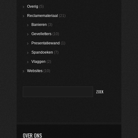
Overig
(5)
Reclamemateriaal
(21)
Banieren
(3)
Gevelletters
(10)
Presentatiewand
(1)
Spandoeken
(7)
Vlaggen
(2)
Websites
(10)
OVER ONS