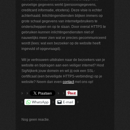
gevoelige gegevens werkt (persoonsgegevens,
creditcard informatie, etcetera). Deze visie is echter
achterhaald. Inlichtingendiensten blijken immers op
grote schaal gegevens van internetgebruikers te
onderscheppen en op te slaan. Door overal HTTPS te
gebruiken kunnen inlichtingendiensten niet of
nauwelijks meer zien wat er precies gecommuniceerd
wordt (lees: wat een bezoeker op de website heeft
ingevuld of opgevraagd).
Wil je vertrouwen uitstralen naar de bezoekers van je
website en bijdragen aan een veiliger internet? Host
SigNijkerk jouw domein en wil jij ook een SSL-
certificaat (een beveiligde HTTPS-verbinding) op je
website? Neem dan even
contact
met ons op!
WhatsApp
E-mail
Nog geen reactie.