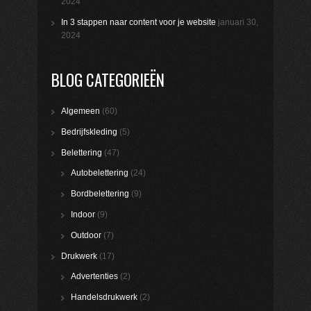
2024
In 3 stappen naar content voor je website
januari 30,
2024
BLOG CATEGORIEËN
Algemeen
(60)
Bedrijfskleding
(5)
Belettering
(47)
Autobelettering
(24)
Bordbelettering
(9)
Indoor
(9)
Outdoor
(7)
Drukwerk
(17)
Advertenties
(2)
Handelsdrukwerk
(2)