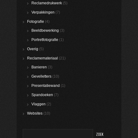
Reclamedrukwerk
(5)
Verpakkingen
(7)
Fotografie
(4)
Beeldbewerking
(3)
Portretfotografie
(1)
Overig
(5)
Reclamemateriaal
(21)
Banieren
(3)
Gevelletters
(10)
Presentatiewand
(1)
Spandoeken
(7)
Vlaggen
(2)
Websites
(10)