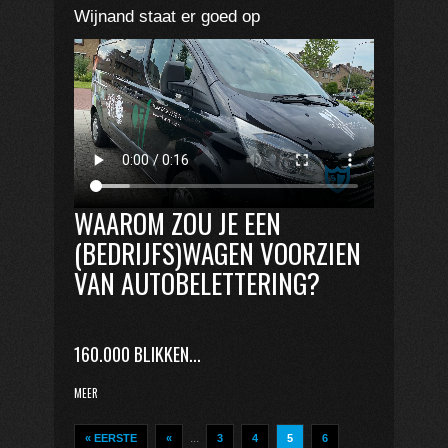
Wijnand staat er goed op
WAAROM ZOU JE EEN
(BEDRIJFS)WAGEN VOORZIEN
VAN AUTOBELETTERING?
160.000 BLIKKEN...
MEER
...
« EERSTE
«
3
4
5
6