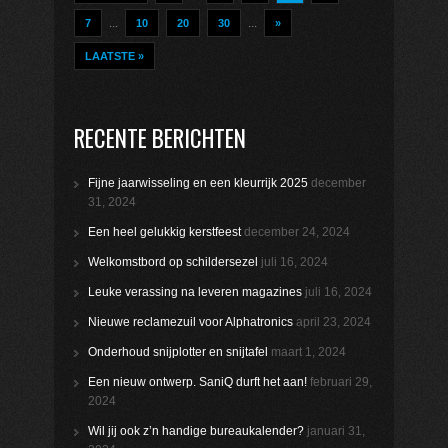
...
...
7
10
20
30
»
LAATSTE »
RECENTE BERICHTEN
Fijne jaarwisseling en een kleurrijk 2025
december
31, 2024
Een heel gelukkig kerstfeest
december 24, 2024
Welkomstbord op schildersezel
juli 16, 2024
Leuke verassing na leveren magazines
juli 16, 2024
Nieuwe reclamezuil voor Alphatronics
april 23, 2024
Onderhoud snijplotter en snijtafel
maart 1, 2024
Een nieuw ontwerp. SaniQ durft het aan!
februari 29,
2024
Wil jij ook z’n handige bureaukalender?
januari 31,