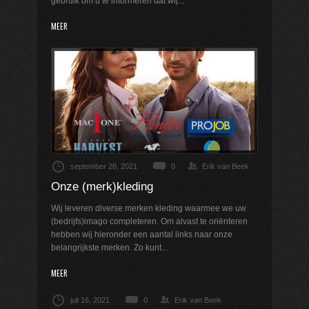
gebruik om u te informeren dat wij...
MEER
september 28, 2021
0
Erik van Beek
Onze (merk)kleding
Wij leveren diverse merken kleding waarmee we uw
(bedrijfs)imago completeren. Om alvast te oriënteren
hebben wij hieronder een aantal links naar onze
belangrijkste merken. Zo kunt...
MEER
juli 16, 2021
0
Erik van Beek