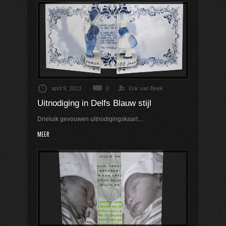
april 9, 2013
0
Erik van Beek
Uitnodiging in Delfs Blauw stijl
Drieluik gevouwen uitnodigingskaart....
MEER