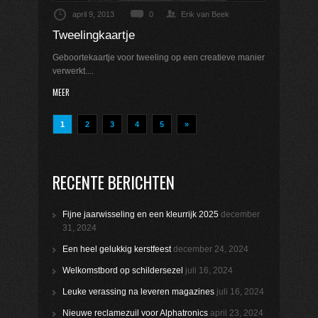
april 9, 2013
0
Erik van Beek
Tweelingkaartje
Geboortekaartje voor tweeling op een creatieve manier
verwerkt....
MEER
1
2
3
4
5
»
RECENTE BERICHTEN
Fijne jaarwisseling en een kleurrijk 2025
december
31, 2024
Een heel gelukkig kerstfeest
december 24, 2024
Welkomstbord op schildersezel
juli 16, 2024
Leuke verassing na leveren magazines
juli 16, 2024
Nieuwe reclamezuil voor Alphatronics
april 23, 2024