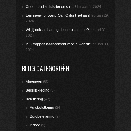
Onderhoud snijplotter en snijtafel
maart 1, 2024
Een nieuw ontwerp. SaniQ durft het aan!
februari 29,
2024
Wil jij ook z’n handige bureaukalender?
januari 31,
2024
In 3 stappen naar content voor je website
januari 30,
2024
BLOG CATEGORIEËN
Algemeen
(60)
Bedrijfskleding
(5)
Belettering
(47)
Autobelettering
(24)
Bordbelettering
(9)
Indoor
(9)