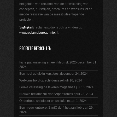
het gebied van reclame, van de ontwikkeling van
concepten, huisstijlen, brochures en websites tot en
met de realisatie van de meest uiteenlopende
projecten.
SigNijkerk
reclamestudio is ook te vinden op
www.reclamebureau-info.nl
.
RECENTE BERICHTEN
Fijne jaarwisseling en een kleurrijk 2025
december 31,
2024
Een heel gelukkig kerstfeest
december 24, 2024
Welkomstbord op schildersezel
juli 16, 2024
Leuke verassing na leveren magazines
juli 16, 2024
Nieuwe reclamezuil voor Alphatronics
april 23, 2024
Onderhoud snijplotter en snijtafel
maart 1, 2024
Een nieuw ontwerp. SaniQ durft het aan!
februari 29,
2024