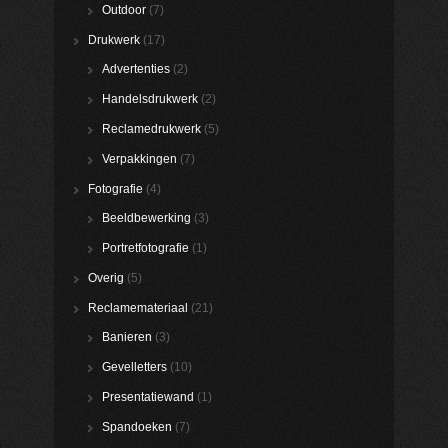
Outdoor
(7)
Drukwerk
(17)
Advertenties
(2)
Handelsdrukwerk
(2)
Reclamedrukwerk
(5)
Verpakkingen
(7)
Fotografie
(4)
Beeldbewerking
(3)
Portretfotografie
(1)
Overig
(5)
Reclamemateriaal
(21)
Banieren
(3)
Gevelletters
(10)
Presentatiewand
(1)
Spandoeken
(7)